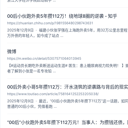
浙江大学经济学院启动骑手 …
00后小伙跑外卖5年攒112万！绕地球8圈的逆袭 - 知乎
https://zhuanlan.zhihu.com/p/1981556480298743631
2025年12月9日 · 福建小伙张学强在上海跑外卖5年，用32万公里
万外债的年轻人，如今成了站点 …
微博
https://m.weibo.cn/detail/5307571064013945
【#运动员长期吃外卖断送运动生涯# 医生：患上糖尿病视力险失明！ 】
者了解到小张是一名专攻铅 …
00后外卖小哥5年攒112万：汗水浇筑的逆袭路与背后的现
https://www.toutiao.com/article/7581641252253205038/
2025年12月9日 · 最近，“00后小伙跑外卖5年攒下112万”这一
普通的00后小伙，凭借着跑 …
“00后”小伙跑外卖5年攒下112万元！当事人：为攒钱还债，除 