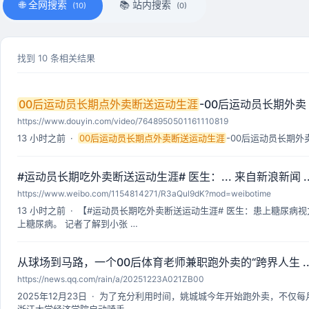
🌐 全网搜索
📚 站内搜索
(10)
(0)
找到 10 条相关结果
00后运动员长期点外卖断送运动生涯
-00后运动员长期外卖 .
https://www.douyin.com/video/7648950501161110819
13 小时之前 ·
00后运动员长期点外卖断送运动生涯
-00后运动员长期外
#运动员长期吃外卖断送运动生涯# 医生：... 来自新浪新闻 ..
https://www.weibo.com/1154814271/R3aQul9dK?mod=weibotime
13 小时之前 · 【#运动员长期吃外卖断送运动生涯# 医生：患上糖尿
上糖尿病。 记者了解到小张 …
从球场到马路，一个00后体育老师兼职跑外卖的“跨界人生 ..
https://news.qq.com/rain/a/20251223A021ZB00
2025年12月23日 · 为了充分利用时间，姚城城今年开始跑外卖，不