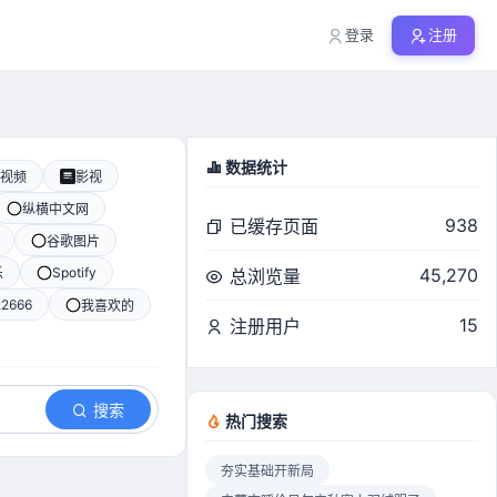
登录
注册
数据统计
视频
影视
纵横中文网
938
已缓存页面
谷歌图片
Spotify
45,270
乐
总浏览量
22666
我喜欢的
15
注册用户
搜索
热门搜索
夯实基础开新局