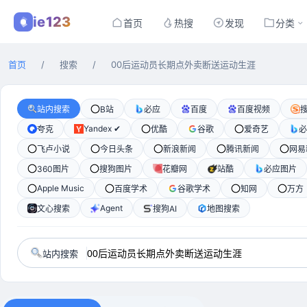
ie123
首页
热搜
发现
分类
首页
/
搜索
/
00后运动员长期点外卖断送运动生涯
站内搜索
B站
必应
百度
百度视频
Yandex ✔
夸克
优酷
谷歌
爱奇艺
必
飞卢小说
今日头条
新浪新闻
腾讯新闻
网易
360图片
搜狗图片
花瓣网
站酷
必应图片
Apple Music
百度学术
谷歌学术
知网
万方
Agent
文心搜索
搜狗AI
地图搜索
站内搜索