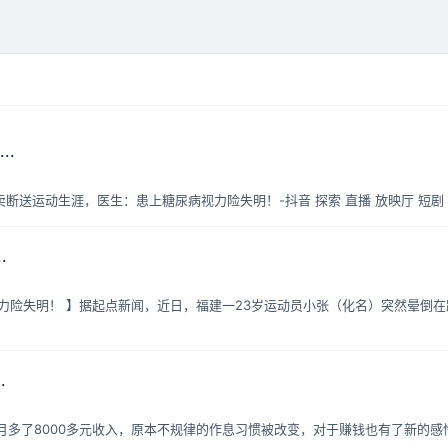
..
卖断送运动生涯，医生：患上糖尿病视力险失明！-抖音 探索 直播 放映厅 短剧 
.
病视力险失明！ 】据起点新闻，近日，福建一23岁运动员小张（化名）突然晕倒
.
仅每月多了8000多元收入，原本不规律的作息习惯被改变，对于赚钱也有了新的感