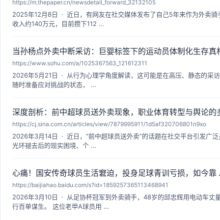
https://m.thepaper.cn/newsdetail_forward_32132105
2025年12月8日 · 近日，有网友在社交媒体发布了自己5年来作为外
收入约140万元，目前攒下112 …
当孙杨点外卖中断采访：巨婴标签下的运动员体制化生存真
https://www.sohu.com/a/1025367563_121612311
2026年5月21日 · 从行为心理学角度解读，这可能是在高压、静态
随时准备应对挑战的状态， …
深度剖析：前中超球员送外卖现象，职业体育转型与舆论的多 .
https://cj.sina.com.cn/articles/view/7879995911/1d5af320706801n9xo
2026年3月14日 · 近日，“前中超球员送外卖”的话题在社交平台引
光环褪去后的现实困境、个 …
心痛！国安传奇球员生活窘迫，投身足球青训亏损，如今靠 ..
https://baijiahao.baidu.com/s?id=1859257365113468941
2026年3月10日 · 从足协杯冠军到外卖骑手，48岁的邱忠辉用电动
行百单谋生。 这位老甲A球员用 …