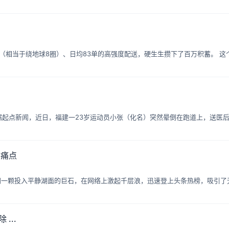
总里程（相当于绕地球8圈）、日均83单的高强度配送，硬生生攒下了百万积蓄。 
据起点新闻，近日，福建一23岁运动员小张（化名）突然晕倒在跑道上，送医后
实痛点
话题，如同一颗投入平静湖面的巨石，在网络上激起千层浪，迅速登上头条热榜，吸引
...