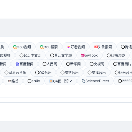
搜狗
360视频
360搜索
好看视频
头条搜索
腾讯
owllook
应视频
起点中文网
晋江文学城
红袖添香
新闻
百度新闻
人民网
新华网
央视网
百度图片
网易云音乐
QQ音乐
酷狗音乐
酷我音乐
虾米音
arXiv
ScienceDirect
2222
维普
OA图书馆 ✔