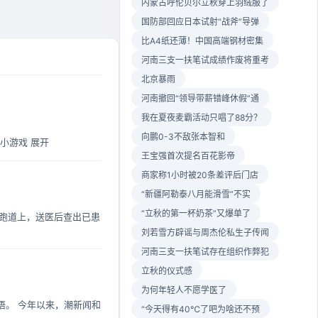
内蒙古呼伦贝尔立秋穿上羽绒服了
国防部回应日本试射“战斧”导弹
比A4纸还薄！中国高端钢材密集
河南三支一扶笔试成绩作废将重考
北京暴雨
河南撤回“领导带薪错峰休假”通
我在夏夜麦霸活动只唱了88分？
向鹏0-3不敌张本智和
小游戏 展开
王宝强首次提名百花影帝
商家称1小时被20条差评后门店
“新疆阿勒泰八月能滑雪”不实
“立秋的第一杯奶茶”又爆单了
在跑道上，送医后查出已患
刘若雪方辟谣与周杰伦私生子传闻
河南三支一扶笔试存在组织作弊犯
立秋的仪式感
为何年轻人不愿学医了
悟。 今年以来，潮新闻和
“今天得有40℃了吧为啥还不预