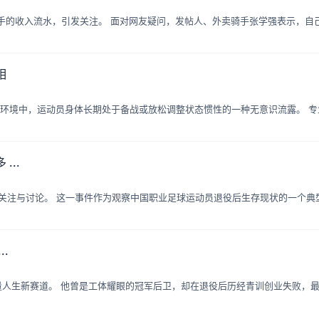
卖骑手的收入流水，引发关注。 面对网友疑问，发帖人、外卖骑手张学强表示，自
相
的采访环境中，运动员身体长期处于备战或放松调整状态惯性的一种无意识流露。 
..
发广泛关注与讨论。 这一事件作为观察中国职业足球运动员退役后生存现状的一个典
.
车丈量人生新赛道。 他曾是工体耀眼的冠军后卫，却在退役后历经青训创业失败，