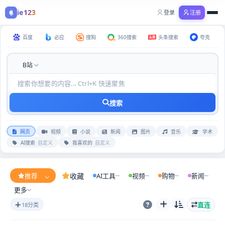
ie123
登录
注册
购物
全部分类
百度
必应
搜狗
360搜索
头条搜索
夸克
B站
搜索
网页
视频
小说
新闻
图片
音乐
学术
AI搜索
自定义
我喜欢的
自定义
收藏
推荐
AI工具
视频
购物
新闻
更多
直连
18分类