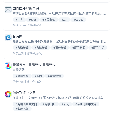
国内国外邮编查询
查询世界各地的邮政编码。可以在这里查询国内和国外城市的邮编。您
可以通过城市名称查询邮编，或者通过邮编号码查询对应的城市，还可
#ZIP
#Codes
#工具
#查询
#美国邮编
以在地图上查看邮编所在城市的位置。可以查询美国邮编（ZIP Codes）
niuzheng12
10
0
以及
台海网
福建日报报业集团主办,福建第一家以对台传播为特色的综合性新闻网
站，突出对台传播特色，搭建海峡两岸交流良性互动平台！全力打造两
#台海新闻
#台湾新闻
#福建新闻
#厦门新闻
#厦门生活
岸新闻资讯门户、厦门生活资讯门户！总部设在厦门，由海峡在线传媒
25
0
专业网址推荐
（厦门）有限公
臺灣導報 - 臺灣導報-臺灣導報.
臺灣導報
#臺灣導報
#新闻
#臺灣導報
14
0
专业网址推荐
海峡飞虹中文网
海峡飞虹中文网致力于服务台湾同胞以及关注两岸关系发展的全球华
人。网站以涉台报道为特色，通过资讯、视频、音频及其它多媒体形
#海峡飞虹中文网
#海峡飞虹
#新闻
#海峡飞虹中文网
式，全面展现两岸交流盛况，关注两岸的发展与美好未来。
#海峡飞虹