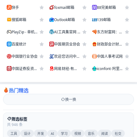
⭐
⭐
⭐
快手
foxmail邮箱
88完美邮箱
⭐
⭐
⭐
搜狐邮箱
Outlook邮箱
139邮箱
⭐
⭐
⭐
PlayZip - 单机游戏...
AI工具集官网 | 1000...
东方财富网：财经门户，提供专...
⭐
⭐
⭐
百度统计
中国期货业协会
财政部会计财务评价中心
⭐
⭐
⭐
中国银行业协会
欢迎您访问中国证券业协会网站
中国人事考试网
⭐
⭐
⭐
中国证券投资基金业协会
网易财经-有态度的财经门户
iconfont-阿里巴巴矢...
热门精选
换一换
筛选标签
共 946 条
AI
工具
设计
开发
学习
视频
音乐
阅读
社交