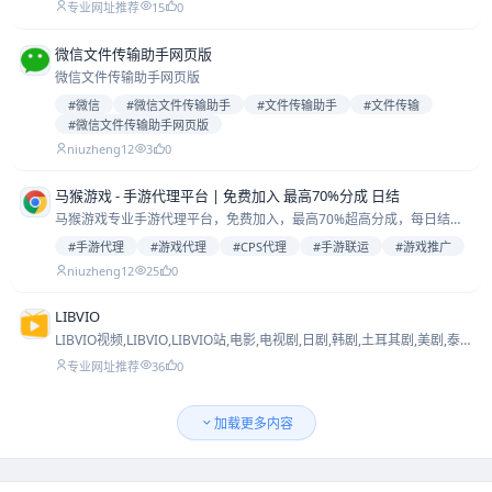
15
0
专业网址推荐
微信文件传输助手网页版
微信文件传输助手网页版
#微信
#微信文件传输助手
#文件传输助手
#文件传输
#微信文件传输助手网页版
niuzheng12
3
0
马猴游戏 - 手游代理平台 | 免费加入 最高70%分成 日结
马猴游戏专业手游代理平台，免费加入，最高70%超高分成，每日结
算，海量热门手游资源，零门槛开启游戏代理创业之路。
#手游代理
#游戏代理
#CPS代理
#手游联运
#游戏推广
niuzheng12
25
0
LIBVIO
LIBVIO视频,LIBVIO,LIBVIO站,电影,电视剧,日剧,韩剧,土耳其剧,美剧,泰
剧,韩综,动漫,在线观看
36
0
专业网址推荐
加载更多内容