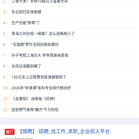
2
三警齐发！多地10级以上雷暴大风
3
车企回归实体按键
4
生产也能“拼单”了
5
青海兰州在抢一碗面？这么说格局小了
6
“玉兔精”李玲玉回应网友模仿
7
孙子考取上海交大 爷爷感谢亲家母
8
台风白海豚到哪了
9
150元车上过夜费到底谁被做局了
10
2026年“未录满”本科专业排行榜出炉
11
《龙餐馆》 战争版《药神》
12
这些燃气使用“偏方”千万别信
【猎聘】-招聘_找工作_求职_企业招人平台
推广
www.liepin.com