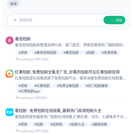
新闻
添加
番茄短剧
番茄官网短剧库整理战神归来、豪门虐恋、赘婿逆袭等热门爆款题材，
官方剧集库更新稳定权威，免费高清播放兼容手机端与网页版，收藏后
#视频
#番茄官网短剧
#番茄短剧
#短剧
#免费观看
能收到提醒，追更也很省心方便
niuzheng12
12
0
红果短剧_免费短剧全集无广告_好看的短剧尽在红果短剧官网
红果短剧是抖音集团旗下免费短剧平台，提供海量免费短剧在线观看，
涵盖都市情感、古装仙侠、悬疑探案等多种类型。下载红果短剧App，
#视频
#红果短剧
#免费全集短剧
#热门短剧赚钱
免费解锁海量短剧！
#红果短剧app
niuzheng12
3
0
看短剧 - 免费短剧在线观看_最新热门高清短剧大全
看短剧网提供最新热门短剧在线观看,汇聚红果、河马、七猫等多平台优
质短剧内容,高清1080P画质,无广告免费播放,精彩短剧尽在掌握!
#视频
#短剧
#短视频
#短剧大全
#最新短剧
niuzheng12
12
0