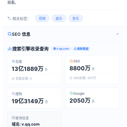
观看。
🏷️ 相关标签：
视频
娱乐
音乐
SEO 信息
搜索引擎收录查询
v.qq.com
刷新数据
360
百度
8800万
13亿1889万
条
条
360反链: 297万
百度反链: 0
Google
搜狗
2050万
19亿3149万
条
条
查询信息
域名: v.qq.com