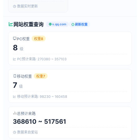
数据实时更新
网站权重查询
v.qq.com
刷新权重
PC权重
权重8
8
级
PC预计来路: 270380 ~ 357103
移动权重
权重7
7
级
移动预计来路: 98230 ~ 160458
总预计来路
368610 ~ 517561
数据来自爱站