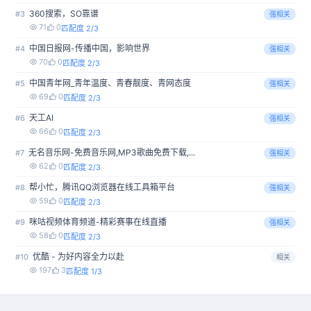
360搜索，SO靠谱
#3
强相关
71
0
匹配度 2/3
中国日报网-传播中国，影响世界
#4
强相关
70
0
匹配度 2/3
中国青年网_青年温度、青春靓度、青网态度
#5
强相关
69
0
匹配度 2/3
天工AI
#6
强相关
66
0
匹配度 2/3
无名音乐网-免费音乐网,MP3歌曲免费下载,...
#7
强相关
62
0
匹配度 2/3
帮小忙，腾讯QQ浏览器在线工具箱平台
#8
强相关
59
0
匹配度 2/3
咪咕视频体育频道-精彩赛事在线直播
#9
强相关
58
0
匹配度 2/3
优酷 - 为好内容全力以赴
#10
相关
197
3
匹配度 1/3