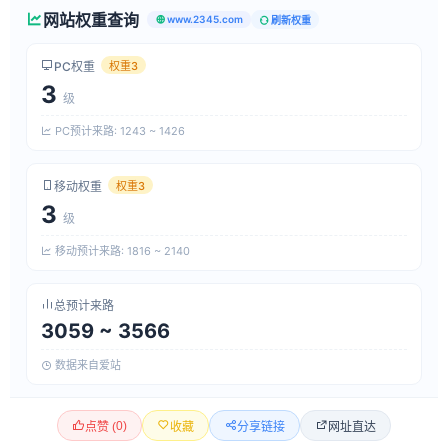
网站权重查询
www.2345.com
刷新权重
PC权重
权重3
3
级
PC预计来路: 1243 ~ 1426
移动权重
权重3
3
级
移动预计来路: 1816 ~ 2140
总预计来路
3059 ~ 3566
数据来自爱站
0
)
网址直达
点赞 (
收藏
分享链接