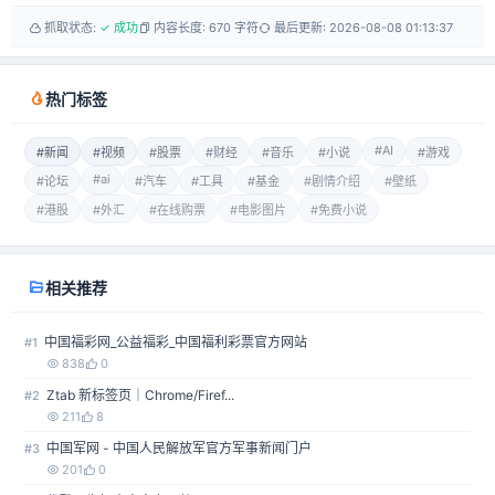
抓取状态:
✓ 成功
内容长度: 670 字符
最后更新: 2026-08-08 01:13:37
热门标签
#AI
#新闻
#视频
#股票
#财经
#音乐
#小说
#游戏
#ai
#论坛
#汽车
#工具
#基金
#剧情介绍
#壁纸
#港股
#外汇
#在线购票
#电影图片
#免费小说
相关推荐
中国福彩网_公益福彩_中国福利彩票官方网站
#1
838
0
Ztab 新标签页｜Chrome/Firef...
#2
211
8
中国军网 - 中国人民解放军官方军事新闻门户
#3
201
0