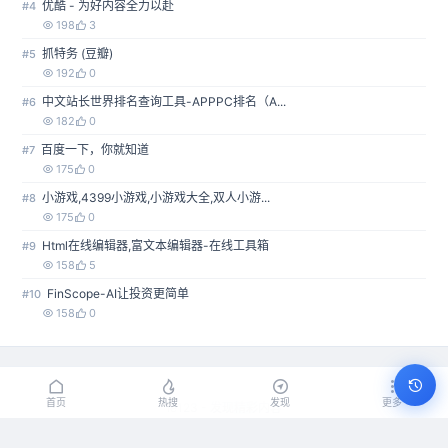
优酷 - 为好内容全力以赴
#4
198
3
抓特务 (豆瓣)
#5
192
0
中文站长世界排名查询工具-APPPC排名（A...
#6
182
0
百度一下，你就知道
#7
175
0
小游戏,4399小游戏,小游戏大全,双人小游...
#8
175
0
Html在线编辑器,富文本编辑器-在线工具箱
#9
158
5
FinScope-AI让投资更简单
#10
158
0
首页
热搜
发现
更多
ie123 - 发现精彩内容