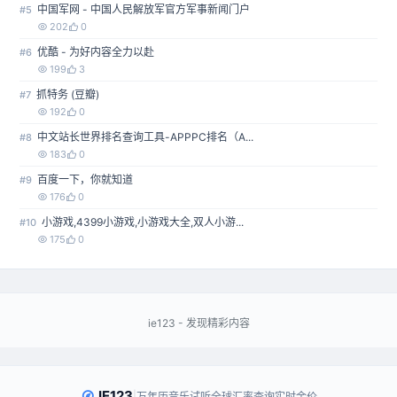
中国军网 - 中国人民解放军官方军事新闻门户
#5
202
0
优酷 - 为好内容全力以赴
#6
199
3
抓特务 (豆瓣)
#7
192
0
中文站长世界排名查询工具-APPPC排名（A...
#8
183
0
百度一下，你就知道
#9
176
0
小游戏,4399小游戏,小游戏大全,双人小游...
#10
175
0
ie123 - 发现精彩内容
IE123
|
万年历
音乐试听
全球汇率查询
实时金价