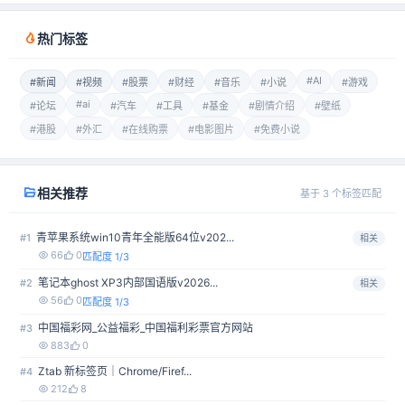
热门标签
#AI
#新闻
#视频
#股票
#财经
#音乐
#小说
#游戏
#ai
#论坛
#汽车
#工具
#基金
#剧情介绍
#壁纸
#港股
#外汇
#在线购票
#电影图片
#免费小说
相关推荐
基于 3 个标签匹配
青苹果系统win10青年全能版64位v202...
#1
相关
66
0
匹配度 1/3
笔记本ghost XP3内部国语版v2026...
#2
相关
56
0
匹配度 1/3
中国福彩网_公益福彩_中国福利彩票官方网站
#3
883
0
Ztab 新标签页｜Chrome/Firef...
#4
212
8