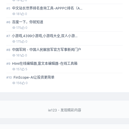
191
0
中文站长世界排名查询工具-APPPC排名（A...
#5
181
0
百度一下，你就知道
#6
175
0
小游戏,4399小游戏,小游戏大全,双人小游...
#7
175
0
中国军网 - 中国人民解放军官方军事新闻门户
#8
161
0
Html在线编辑器,富文本编辑器-在线工具箱
#9
157
5
FinScope-AI让投资更简单
#10
156
0
ie123 - 发现精彩内容