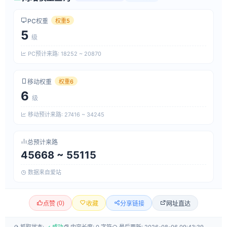
PC权重
权重5
5
级
PC预计来路: 18252 ~ 20870
移动权重
权重6
6
级
移动预计来路: 27416 ~ 34245
总预计来路
45668 ~ 55115
数据来自爱站
0
)
网址直达
点赞 (
收藏
分享链接