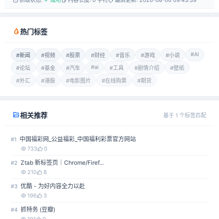
抓取状态:
✓ 成功
内容长度: 0 字符
最后更新: 2026-08-06 09:43:39
热门标签
#AI
#新闻
#视频
#股票
#财经
#音乐
#游戏
#小说
#ai
#论坛
#基金
#汽车
#工具
#剧情介绍
#壁纸
#外汇
#港股
#电影图片
#在线购票
#期货
相关推荐
基于 1 个标签匹配
中国福彩网_公益福彩_中国福利彩票官方网站
#1
733
0
Ztab 新标签页｜Chrome/Firef...
#2
210
8
优酷 - 为好内容全力以赴
#3
196
3
抓特务 (豆瓣)
#4