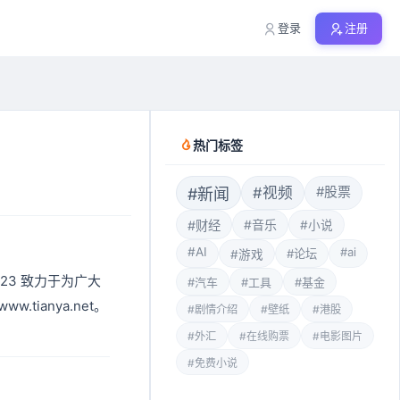
登录
注册
热门标签
#股票
#视频
#新闻
#音乐
#财经
#小说
#AI
#ai
#论坛
#游戏
123 致力于为广大
#汽车
#工具
#基金
ianya.net。
#剧情介绍
#壁纸
#港股
#外汇
#在线购票
#电影图片
#免费小说