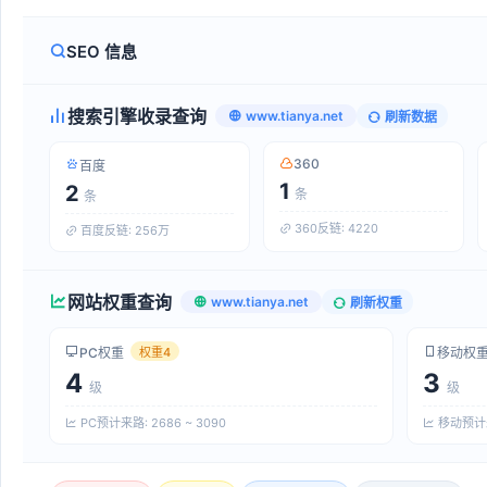
SEO 信息
搜索引擎收录查询
www.tianya.net
刷新数据
360
百度
1
2
条
条
360反链: 4220
百度反链: 256万
网站权重查询
www.tianya.net
刷新权重
PC权重
移动权
权重4
4
3
级
级
PC预计来路: 2686 ~ 3090
移动预计来路