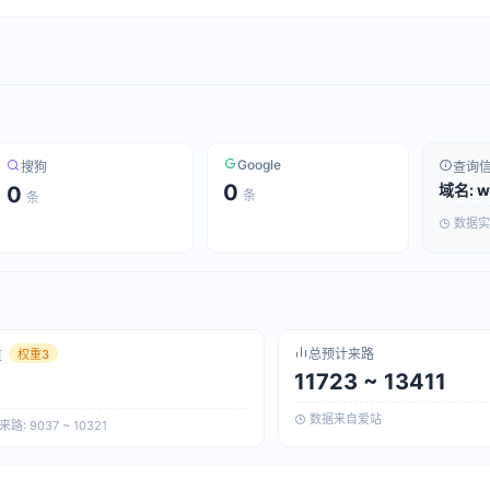
Google
搜狗
查询
0
域名: w
0
条
条
数据实
总预计来路
重
权重3
11723 ~ 13411
数据来自爱站
: 9037 ~ 10321