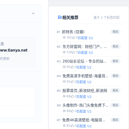
相关推荐
基于 2 个标签匹配
抓特务 (豆瓣)
#1
相关
192
0
匹配度 1/2
信息
东方财富网：财经门户，提供专业的财经、股票、...
#2
相关
ww.tianya.net
128
0
匹配度 1/2
时更新
260站长论坛 - 专业的站长学习交流平台
#3
相关
95
0
匹配度 1/2
免费高清手机壁纸-海量背景图片-精美的壁纸网...
#4
相关
92
0
匹配度 1/2
股票首页_新浪财经_新浪网
#5
相关
88
0
匹配度 1/2
头像制作-热门头像免费下载-具有创意的头像网...
#6
相关
86
0
匹配度 1/2
免费4K高清壁纸-电脑背景图片-Mac壁纸网...
#7
相关
82
0
匹配度 1/2