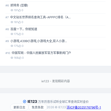
抓特务 (豆瓣)
#6
191
0
中文站长世界排名查询工具-APPPC排名（A...
#7
181
0
百度一下，你就知道
#8
175
0
小游戏,4399小游戏,小游戏大全,双人小游...
#9
175
0
中国军网 - 中国人民解放军官方军事新闻门户
#10
168
0
ie123 - 发现精彩内容
IE123
|
万年历
音乐试听
全球汇率查询
实时金价
2026 © IE123
|
更新日志
免责条款
苏ICP备2025176796号-1