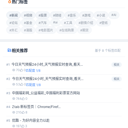
热门标签
#AI
#新闻
#视频
#股票
#财经
#音乐
#游戏
#小说
#ai
#论坛
#基金
#汽车
#工具
#剧情介绍
#壁纸
#外汇
#港股
#电影图片
#在线购票
#期货
相关推荐
基于 8 个标签匹配
今日天气预报24小时_天气预报实时查询_看天...
#1
相关
70
0
匹配度 1/8
今日天气预报24小时_天气预报实时查询_看天...
#2
相关
53
0
匹配度 1/8
中国福彩网_公益福彩_中国福利彩票官方网站
#3
744
0
Ztab 新标签页｜Chrome/Firef...
#4
210
8
优酷 - 为好内容全力以赴
#5
197
3