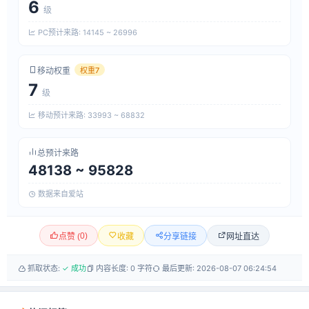
6
级
PC预计来路: 14145 ~ 26996
移动权重
权重7
7
级
移动预计来路: 33993 ~ 68832
总预计来路
48138 ~ 95828
数据来自爱站
0
)
网址直达
点赞 (
收藏
分享链接
抓取状态:
✓ 成功
内容长度: 0 字符
最后更新: 2026-08-07 06:24:54