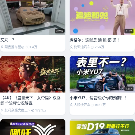
6:20
1:32
又来！？
腾格尔：这就是 迪 迪 都 兜 ！
阿鑫撸车屋
301.4万
比亚迪汽车
256万
717:57
14:7
【4K】《盛世天下：女帝篇》双路
小米YU7：请管理好你的预期！！
线 全流程实况解说
大鹏快开车
152.1万
友利奈绪大魔王丶
172.1万