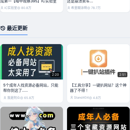
成第一【暗中观察395】IC实验室
还是崩溃卖车...
IC实验室
80.8万
希里糊涂啊
78.7万
最近更新
2:20
2:51
5个成年人找资源必备网站，只能
【工具分享】一键扒网站？这个神
帮你到这了.....
器了不得 ！
Stand404
我是阿众
65.8万
4.8万