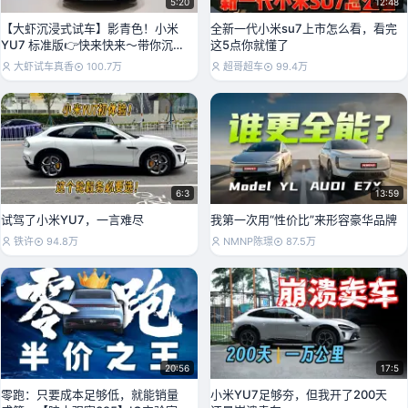
5:20
12:48
【大虾沉浸式试车】影青色！小米
全新一代小米su7上市怎么看，看完
YU7 标准版👉快来快来～带你沉浸
这5点你就懂了
式体验！
大虾试车真香
100.7万
超哥超车
99.4万
6:3
13:59
试驾了小米YU7，一言难尽
我第一次用“性价比”来形容豪华品牌
铁许
94.8万
NMNP陈璟
87.5万
20:56
17:5
零跑：只要成本足够低，就能销量
小米YU7足够夯，但我开了200天