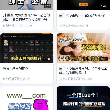
1:17
1:47
[未删减]大胆安利几个绅士必备的
成年人必备的三个宝藏资源网站！
网站，看完的兄弟直接原地飞升
腿毛怪二二
112.6万
从头学电脑
46.3万
1:38
1:48
鸣潮工具网站推荐
成年人必备资源网站，个个都是宝
藏，你值得收藏！！
归零者罗辑
2.3万
奋斗的副业君
246.2万