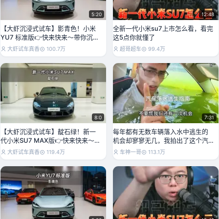
5:20
12:48
【大虾沉浸式试车】影青色！小米
全新一代小米su7上市怎么看，看完
YU7 标准版👉快来快来～带你沉浸
这5点你就懂了
式体验！
大虾试车真香
100.7万
超哥超车
99.4万
8:0
7:31
【大虾沉浸式试车】靛石绿！新一
每年都有无数车辆落入水中逃生的
代小米SU7 MAX版👉快来快来～带
机会却寥寥无几，我拍出了这个汽
你沉浸式体验！
车落水逃生方案，机会
大虾试车真香
119.4万
车神一哥
113.1万