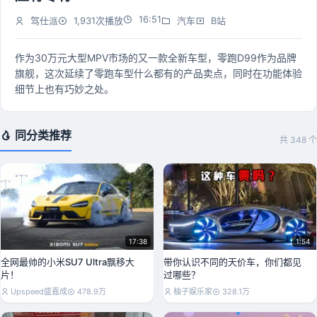
16:51
驾仕派
1,931次播放
汽车
B站
作为30万元大型MPV市场的又一款全新车型，零跑D99作为品牌
旗舰，这次延续了零跑车型什么都有的产品卖点，同时在功能体验
细节上也有巧妙之处。
同分类推荐
共 348 个
17:38
1:54
全网最帅的小米SU7 Ultra飘移大
带你认识不同的天价车，你们都见
片！
过哪些？
Upspeed盛嘉成
478.9万
柚子娱乐家
328.1万