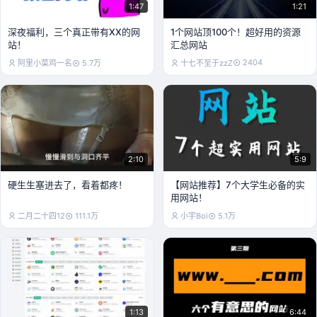
1:47
1:21
深夜福利，三个真正带有XX的网
1个网站顶100个！超好用的资源
站！
汇总网站
2404
阿里小菜鸡一名
5.7万
十七不至于zzZ
2:10
5:9
硬生生塞进去了，看着都疼！
【网站推荐】7个大学生必备的实
用网站！
二月二十四12
111.1万
小宇Boi
5.1万
1:13
6:44