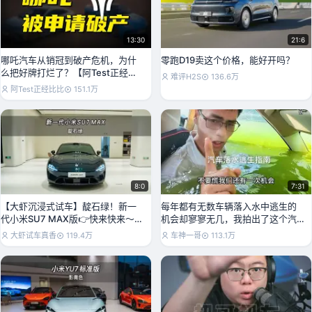
13:30
21:6
哪吒汽车从销冠到破产危机，为什
零跑D19卖这个价格，能好开吗？
么把好牌打烂了？【阿Test正经比
难评H2S
136.6万
比】
阿Test正经比比
151.1万
8:0
7:31
【大虾沉浸式试车】靛石绿！新一
每年都有无数车辆落入水中逃生的
代小米SU7 MAX版👉快来快来～带
机会却寥寥无几，我拍出了这个汽
你沉浸式体验！
车落水逃生方案，机会
大虾试车真香
119.4万
车神一哥
113.1万