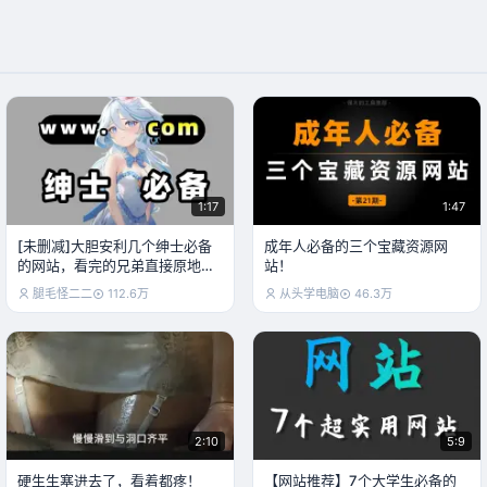
1:17
1:47
[未删减]大胆安利几个绅士必备
成年人必备的三个宝藏资源网
的网站，看完的兄弟直接原地飞
站！
升
腿毛怪二二
112.6万
从头学电脑
46.3万
2:10
5:9
硬生生塞进去了，看着都疼！
【网站推荐】7个大学生必备的