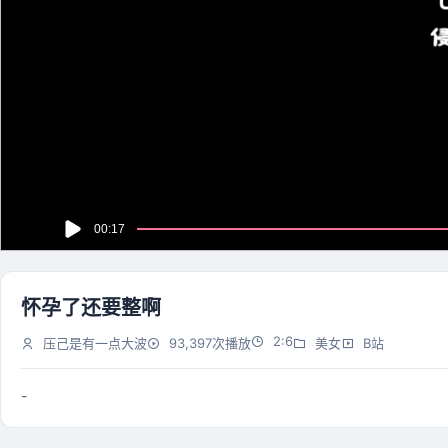
怀孕了还要整啊
2:6
压己是有一点大波
93,397次播放
美女
B站
-