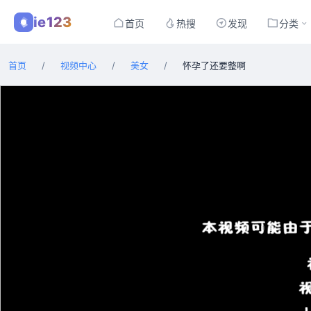
ie123
首页
热搜
发现
分类
首页
/
视频中心
/
美女
/
怀孕了还要整啊