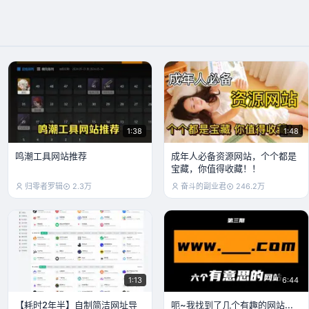
无罩;
账号已注销
83.9万
88:35
足球尤物
拾七月吖
83.1万
2:4
1:38
1:48
鸣潮工具网站推荐
成年人必备资源网站，个个都是
宝藏，你值得收藏！！
归零者罗辑
2.3万
奋斗的副业君
246.2万
1:13
6:44
【耗时2年半】自制简洁网址导
呃~我找到了几个有趣的网站...