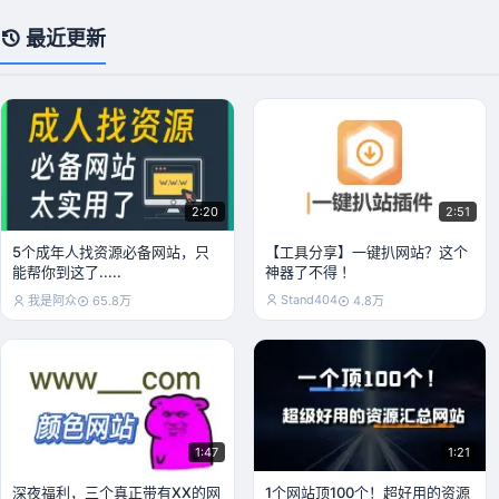
最近更新
2:20
2:51
5个成年人找资源必备网站，只
【工具分享】一键扒网站？这个
能帮你到这了.....
神器了不得 ！
Stand404
我是阿众
65.8万
4.8万
1:47
1:21
深夜福利，三个真正带有XX的网
1个网站顶100个！超好用的资源