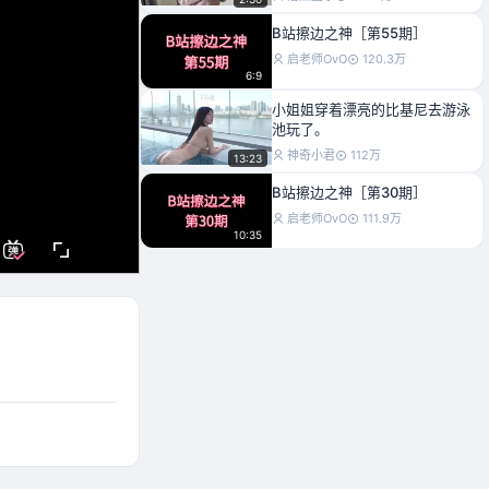
B站擦边之神［第55期］
启老师OvO
120.3万
6:9
小姐姐穿着漂亮的比基尼去游泳
池玩了。
神奇小君
112万
13:23
B站擦边之神［第30期］
启老师OvO
111.9万
10:35
摔跤比赛中的激情时刻，令人目
不转睛！
潮潮宝宝丶
100万
4:40
第一次穿泳装，地点，服装，身
材，天气都很满意。
神奇小君
90.4万
22:36
硬生生塞进去了，看着都疼！
这几题真的不会
84.5万
2:14