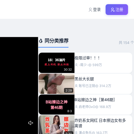
登录
注册
同分类推荐
共 154 个
极限过审！！！
-蒋少-
599万
30:32
黑丝大长腿
账号已注销
314.2万
2:29
B站擦边之神［第46期］
启老师OvO
168.9万
8:3
炸奶系女网红 日本擦边女有多
离谱
潘点鱼乐
163.7万
2:30