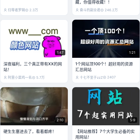
藏，你值得收藏！！
归零者罗辑
2.3万
奋斗的副业君
246.2万
1:47
1:21
深夜福利，三个真正带有XX的网
1个网站顶100个！超好用的资源
站！
汇总网站
2407
阿里小菜鸡一名
5.7万
十七不至于zzZ
2:10
5:9
硬生生塞进去了，看着都疼！
【网站推荐】7个大学生必备的实
用网站！