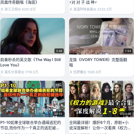
凤凰传奇翻唱《海底》
⚡对 对 子 战 神⚡
浙江卫视
6261.8万
洛温阿特金森
2232.3万
3:48
1:54
前奏秒杀的英文歌《The Way I Still
龙族《IVORY TOWER》完整版翻
Love You》
唱
英乐分享君
1716.5万
任舒瞳
1595.9万
49:55
1024:46
P1-10如果全球联合举办通缉逃犯的
全网最详细！爆肝6个月，原剧+小
节目,而你作为一个真正的逃犯被选
说深度解析！让你一次看爽《权力
中
的游戏》1-8季