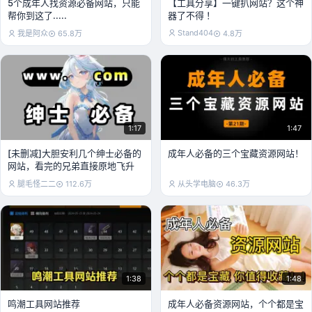
5个成年人找资源必备网站，只能
【工具分享】一键扒网站？这个神
帮你到这了.....
器了不得 ！
Stand404
我是阿众
65.8万
4.8万
1:17
1:47
[未删减]大胆安利几个绅士必备的
成年人必备的三个宝藏资源网站！
网站，看完的兄弟直接原地飞升
腿毛怪二二
112.6万
从头学电脑
46.3万
1:38
1:48
鸣潮工具网站推荐
成年人必备资源网站，个个都是宝