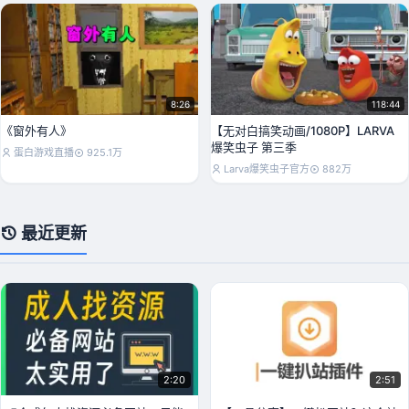
8:26
118:44
《窗外有人》
【无对白搞笑动画/1080P】LARVA
爆笑虫子 第三季
蛋白游戏直播
925.1万
Larva爆笑虫子官方
882万
最近更新
2:20
2:51