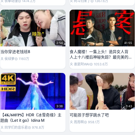
铁拳动漫
1474.2万
阿斗归来了
1367.6万
2:54
41:55
当你穿进老钱班8
食人魔楼！一集上头！诡异女人背
人上十八楼后神秘失踪？最完美的
侯绿萝
1160万
犯罪？《黑夜告白》P
谁是阿WAI
1053.6万
3:38
1:43
【𝟒𝐊/𝟔𝟎𝐅𝐏𝐒】HDR《冰雪奇缘》主
可能孩子想学跳水了吧
题曲《Let it go》Idina M
周周啊
958.1万
同学们的音乐君
976.8万