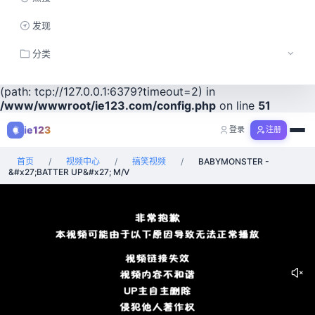
Notice
: session_start(): Redis not available while creating
发现
session_id in
/www/wwwroot/ie123.com/config.php
on
line
51
分类
Warning
: session_start(): Failed to read session data: redis
工具
(path: tcp://127.0.0.1:6379?timeout=2) in
/www/wwwroot/ie123.com/config.php
on line
51
视频
ie123
登录
注册
购物
首页
/
视频中心
/
搞笑视频
/
BABYMONSTER -
全部分类
&#x27;BATTER UP&#x27; M/V