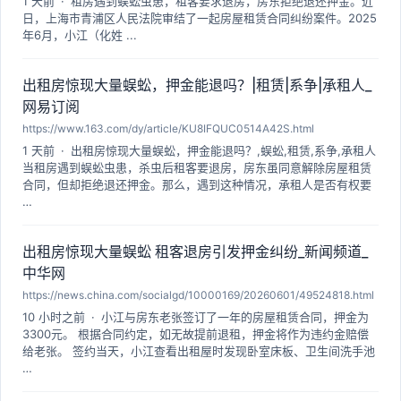
1 天前 · 租房遇到蜈蚣虫患，租客要求退房，房东拒绝退还押金。近
日，上海市青浦区人民法院审结了一起房屋租赁合同纠纷案件。2025
年6月，小江（化姓 ...
出租房惊现大量蜈蚣，押金能退吗？|租赁|系争|承租人_
网易订阅
https://www.163.com/dy/article/KU8IFQUC0514A42S.html
1 天前 · 出租房惊现大量蜈蚣，押金能退吗？,蜈蚣,租赁,系争,承租人
当租房遇到蜈蚣虫患，杀虫后租客要退房，房东虽同意解除房屋租赁
合同，但却拒绝退还押金。那么，遇到这种情况，承租人是否有权要
…
出租房惊现大量蜈蚣 租客退房引发押金纠纷_新闻频道_
中华网
https://news.china.com/socialgd/10000169/20260601/49524818.html
10 小时之前 · 小江与房东老张签订了一年的房屋租赁合同，押金为
3300元。 根据合同约定，如无故提前退租，押金将作为违约金赔偿
给老张。 签约当天，小江查看出租屋时发现卧室床板、卫生间洗手池
…