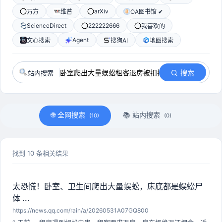
arXiv
万方
维普
OA图书馆 ✔
ScienceDirect
222222666
我喜欢的
Agent
文心搜索
搜狗AI
地图搜索
站内搜索
搜索
🌐 全网搜索
📚 站内搜索
(10)
(0)
找到 10 条相关结果
太恐慌！卧室、卫生间爬出大量蜈蚣，床底都是蜈蚣尸
体 ...
https://news.qq.com/rain/a/20260531A07GQ800