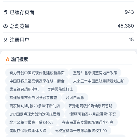
943
已缓存页面
45,380
总浏览量
15
注册用户
热门搜索
奋力开创中国式现代化建设新局面
重磅！北京调整房地产政策
中国游客景福宫偶遇李在明一起合
未来五年中国民航重磅规划出炉
梁文锋只想用座机
吴碧霞降维打击
福建泉州市委书记张毅恭被查
台风白海豚
商家称1小时被20条差评后门店
齐豫毛阿敏如听仙乐耳暂明
U17国足点球大战淘汰河床晋级
“新疆阿勒泰八月能滑雪”不实
北京公积金最高可贷340万
在青岛夏夜麦霸现场偶遇李行亮
美股存储板块集体大跌
高校宣称第一志愿填报该校奖90