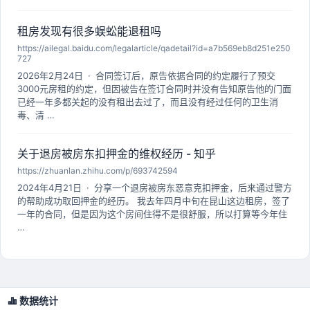
租房发现有很多蜈蚣能退租吗
https://ailegal.baidu.com/legalarticle/qadetail?id=a7b569eb8d251e250
727
2026年2月24日 · 合同签订后，原告依据合同的约定履行了预交
3000元房租的约定，但因被告在签订合同时并没有告知原告他的门面
已经一年多都关起的没有租出去过了，而且没有经过任何的卫生消
毒、清 …
关于退房被房东扣押金的维权经历 - 知乎
https://zhuanlan.zhihu.com/p/693742594
2024年4月21日 · 分享一个退房被房东恶意克扣押金，后来通过警方
的帮助成功取回押金的经历。 我去年四月中旬在昆山这边租房，签了
一年的合同，但是因为这个房间住得不是很舒服，所以打算等今年住
…
数据统计