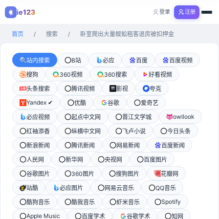
ie123
登录
注册
购物
首页
/
搜索
/
卧室爬出大量蜈蚣租客退房被扣押金
全部分类
站内搜索
B站
必应
百度
百度视频
搜狗
360视频
360搜索
好看视频
头条搜索
腾讯视频
影视
夸克
Yandex ✔
优酷
谷歌
爱奇艺
owllook
必应视频
起点中文网
晋江文学城
红袖添香
纵横中文网
飞卢小说
今日头条
新浪新闻
腾讯新闻
网易新闻
百度新闻
人民网
新华网
央视网
百度图片
谷歌图片
360图片
搜狗图片
花瓣网
站酷
必应图片
网易云音乐
QQ音乐
Spotify
酷狗音乐
酷我音乐
虾米音乐
Apple Music
百度学术
谷歌学术
知网