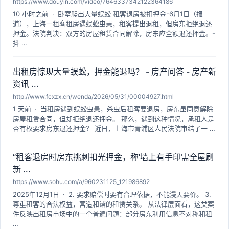
https://www.douyin.com/video/7646337342122364186
10 小时之前 · 卧室爬出大量蜈蚣 租客退房被扣押金-6月1日（报
道），上海一租客租房遇蜈蚣虫患，租客提出退租，但房东拒绝退还
押金。法院判决：双方的房屋租赁合同解除，房东应全额退还押金。-
抖 …
出租房惊现大量蜈蚣，押金能退吗？ - 房产问答 - 房产新
资讯 ...
http://www.fcxzx.cn/wenda/2026/05/31/00004927.html
1 天前 · 当租房遇到蜈蚣虫患，杀虫后租客要退房，房东虽同意解除
房屋租赁合同，但却拒绝退还押金。 那么，遇到这种情况，承租人是
否有权要求房东退还押金？ 近日，上海市青浦区人民法院审结了一 …
“租客退房时房东挑刺扣光押金，称'墙上有手印需全屋刷
新 ...
https://www.sohu.com/a/960231125_121986892
2025年12月1日 · 2. 要求赔偿时要有合理依据，不能漫天要价。 3.
尊重租客的合法权益，营造和谐的租赁关系。 从法律层面看，这类案
件反映出租房市场中的一个普遍问题：部分房东利用信息不对称和租
…