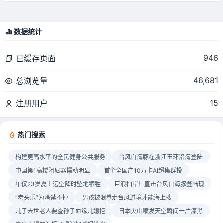
数据统计
946
已缓存页面
46,681
总浏览量
15
注册用户
热门搜索
构建更高水平的全民健身公共服务
台风白海豚在浙江玉环沿海登陆
中国第1高楼阻尼器摆动明显
首个全国产10万卡AI超集群投
年仅23岁夏士远空降时坠地牺牲
巨浪拍岸！直击台风白海豚登陆现
“老头乐”为啥禁不掉
男孩被浪卷走台风过境才能海上搜
儿子去世老人要查孙子血缘儿媳拒
日本火山喷发天空瞬间一片漆黑