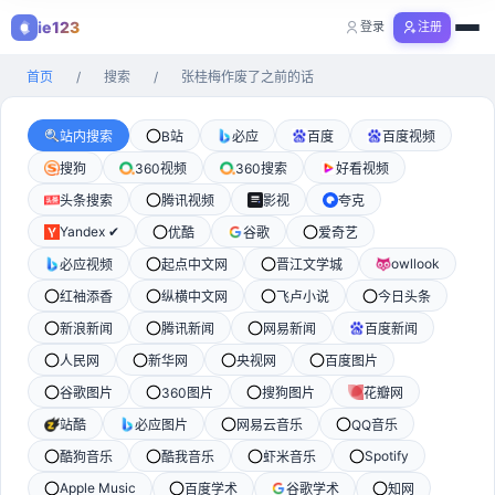
ie123
登录
注册
购物
首页
/
搜索
/
张桂梅作废了之前的话
全部分类
站内搜索
B站
必应
百度
百度视频
搜狗
360视频
360搜索
好看视频
头条搜索
腾讯视频
影视
夸克
Yandex ✔
优酷
谷歌
爱奇艺
owllook
必应视频
起点中文网
晋江文学城
红袖添香
纵横中文网
飞卢小说
今日头条
新浪新闻
腾讯新闻
网易新闻
百度新闻
人民网
新华网
央视网
百度图片
谷歌图片
360图片
搜狗图片
花瓣网
站酷
必应图片
网易云音乐
QQ音乐
Spotify
酷狗音乐
酷我音乐
虾米音乐
Apple Music
百度学术
谷歌学术
知网