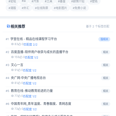
#ai
#论坛
#汽车
#工具
#基金
#剧情介绍
#壁纸
#港股
#外汇
#在线购票
#电影图片
#免费小说
相关推荐
基于 2 个标签匹配
学堂在线 - 精品在线课程学习平台
#1
强相关
83
0
匹配度 2/2
百度直播-陪伴用户收获与成长的直播平台
#2
相关
159
0
匹配度 1/2
文心一言
#3
相关
91
0
匹配度 1/2
央广网·中央广播电视总台
#4
相关
81
0
匹配度 1/2
教育在线-推动教育前进的力量
#5
相关
77
0
匹配度 1/2
中国青年网_青年温度、青春靓度、青网态度
#6
相关
73
0
匹配度 1/2