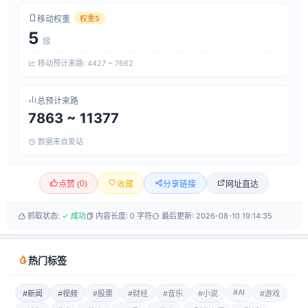
移动权重
权重5
5
级
移动预计来路: 4427 ~ 7662
总预计来路
7863 ~ 11377
数据来自爱站
0
)
网址直达
点赞 (
收藏
分享链接
抓取状态:
✓ 成功
内容长度: 0 字符
最后更新: 2026-08-10 19:14:35
热门标签
#AI
#新闻
#视频
#股票
#财经
#音乐
#小说
#游戏