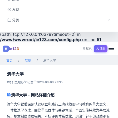
Notice
: session_start(): Redis not available while creating
发现
session_id in
/www/wwwroot/ie123.com/config.php
on
line
51
分类
Warning
: session_start(): Failed to read session data: redis
工具
(path: tcp://127.0.0.1:6379?timeout=2) in
/www/wwwroot/ie123.com/config.php
on line
51
视频
ie123
登录
注册
购物
首页
/
发现
/
清华大学
全部分类
清华大学
0
2026-06-06 22:35
58 次浏览
点赞
清华大学 - 网站详细介绍
​清华大学党委深刻认识树立和践行正确政绩观学习教育的重大意义，
一体推进学查改，围绕重点群体与关键领域，全面实施持续为基层减
负、规章制度清理完善、考核评价体系优化、纠治年轻干部政绩观偏