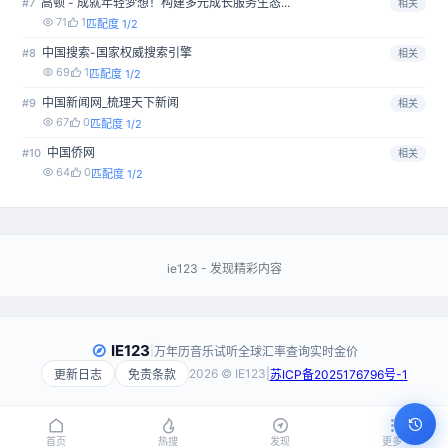
高顿 - 成就年轻梦想！构建多元成长服务生态...
#7
相关
71
1
匹配度 1/2
中国搜索-国家权威搜索引擎
#8
相关
69
1
匹配度 1/2
中国新闻网_梳理天下新闻
#9
相关
67
0
匹配度 1/2
中国侨网
#10
相关
64
0
匹配度 1/2
ie123 - 发现精彩内容
IE123
|
万年历
音乐试听
全球汇率查询
实时金价
2026 © IE123
|
更新日志
免责条款
苏ICP备2025176796号-1
首页
热搜
发现
更多