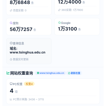
12万4000
8万6848
条
条
360反链: 1万7900
百度反链: 0
Google
搜狗
1万3100
56万7257
条
条
查询信息
域名:
www.tsinghua.edu.cn
数据实时更新
网站权重查询
www.tsinghua.edu.cn
刷新权重
PC权重
权重4
4
级
PC预计来路: 3436 ~ 3715