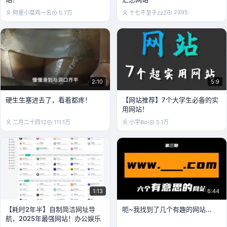
2395
阿里小菜鸡一名
5.7万
十七不至于zzZ
2:10
5:9
硬生生塞进去了，看着都疼！
【网站推荐】7个大学生必备的实
用网站！
二月二十四12
111.1万
小宇Boi
5.1万
1:13
6:44
【耗时2年半】自制简洁网址导
呃~我找到了几个有趣的网站...
航，2025年最强网站！办公娱乐