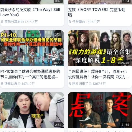
3:48
1:54
前奏秒杀的英文歌《The Way I Still
龙族《IVORY TOWER》完整版翻
Love You》
唱
英乐分享君
1716.5万
任舒瞳
1595.9万
49:55
1024:46
P1-10如果全球联合举办通缉逃犯的
全网最详细！爆肝6个月，原剧+小
节目,而你作为一个真正的逃犯被选
说深度解析！让你一次看爽《权力
中
的游戏》1-8季
铁拳动漫
1474.2万
阿斗归来了
1367.6万
2:54
41:55