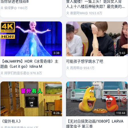
当你穿进老钱班8
食人魔楼！一集上头！诡异女人背
人上十八楼后神秘失踪？最完美的
侯绿萝
1160万
犯罪？《黑夜告白》P
谁是阿WAI
1053.6万
3:38
1:43
【𝟒𝐊/𝟔𝟎𝐅𝐏𝐒】HDR《冰雪奇缘》主
可能孩子想学跳水了吧
题曲《Let it go》Idina M
周周啊
958.1万
同学们的音乐君
976.8万
8:26
118:44
《窗外有人》
【无对白搞笑动画/1080P】LARVA
爆笑虫子 第三季