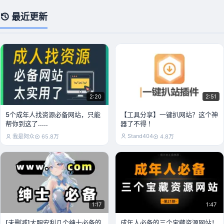
最近更新
2:20
2:51
5个成年人找资源必备网站，只能
【工具分享】一键扒网站？这个神
帮你到这了.....
器了不得 ！
Stand404
我是阿众
65.8万
4.8万
1:17
1:47
[未删减]大胆安利几个绅士必备的
成年人必备的三个宝藏资源网站！