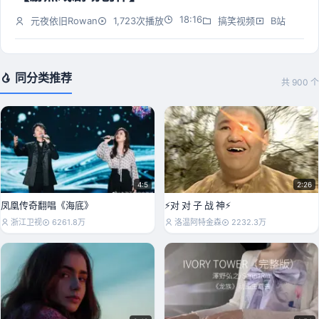
18:16
元夜依旧Rowan
1,723次播放
搞笑视频
B站
同分类推荐
共 900 个
4:5
2:26
凤凰传奇翻唱《海底》
⚡对 对 子 战 神⚡
浙江卫视
6261.8万
洛温阿特金森
2232.3万