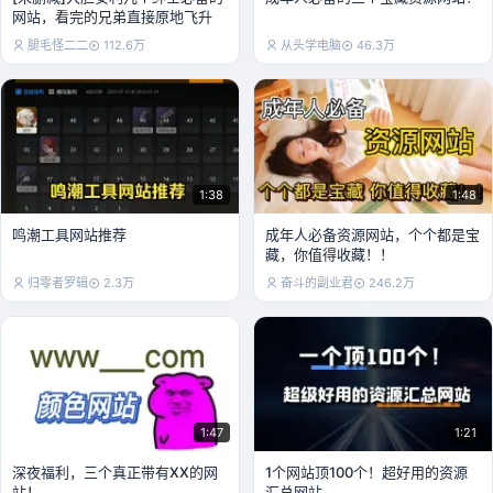
网站，看完的兄弟直接原地飞升
腿毛怪二二
112.6万
从头学电脑
46.3万
1:38
1:48
鸣潮工具网站推荐
成年人必备资源网站，个个都是宝
藏，你值得收藏！！
归零者罗辑
2.3万
奋斗的副业君
246.2万
1:47
1:21
深夜福利，三个真正带有XX的网
1个网站顶100个！超好用的资源
站！
汇总网站