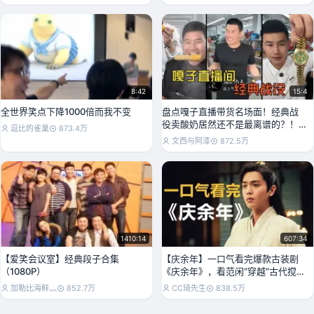
8:42
15:4
全世界笑点下降1000倍而我不变
盘点嘎子直播带货名场面！经典战
役卖酸奶居然还不是最离谱的？！
逗比的雀巢
873.4万
哈哈哈哈
文西与阿漆
872.5万
1410:14
607:34
【爱笑会议室】经典段子合集
【庆余年】一口气看完爆款古装剧
（1080P）
《庆余年》，看范闲“穿越”古代搅弄
朝堂！
加勒比海鲜灬
852.7万
CC琦先生
838.5万