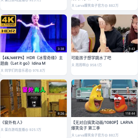
蛋白游戏直播
925.1万
Larva爆笑虫子官方
882万
3:38
1:43
【𝟒𝐊/𝟔𝟎𝐅𝐏𝐒】HDR《冰雪奇缘》主
可能孩子想学跳水了吧
题曲《Let it go》Idina M
周周啊
958.1万
同学们的音乐君
976.8万
8:26
118:44
《窗外有人》
【无对白搞笑动画/1080P】LARVA
爆笑虫子 第三季
蛋白游戏直播
925.1万
Larva爆笑虫子官方
882万