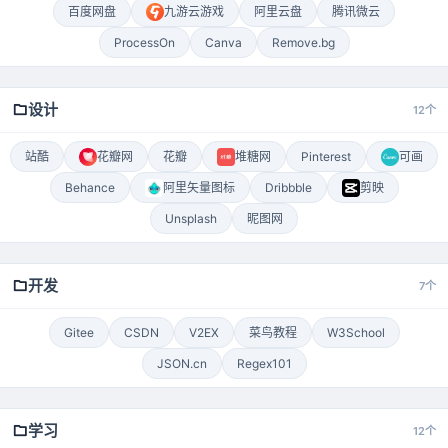
百度网盘
九游云游戏
阿里云盘
腾讯微云
ProcessOn
Canva
Remove.bg
设计
12个
站酷
花瓣网
花瓣
堆糖网
Pinterest
可画
Behance
阿里矢量图标
Dribbble
剪映
Unsplash
昵图网
开发
7个
Gitee
CSDN
V2EX
菜鸟教程
W3School
JSON.cn
Regex101
学习
12个