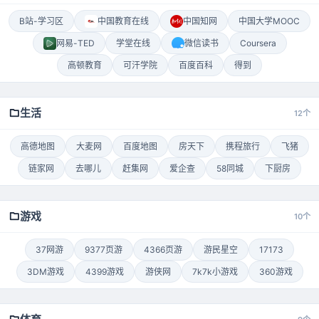
B站-学习区
中国教育在线
中国知网
中国大学MOOC
网易-TED
学堂在线
微信读书
Coursera
高顿教育
可汗学院
百度百科
得到
生活
12个
高德地图
大麦网
百度地图
房天下
携程旅行
飞猪
链家网
去哪儿
赶集网
爱企查
58同城
下厨房
游戏
10个
37网游
9377页游
4366页游
游民星空
17173
3DM游戏
4399游戏
游侠网
7k7k小游戏
360游戏