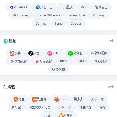
ChatGPT
文心一言
讯飞星火
Kimi
智谱清言
Midjourney
Stable Diffusion
Leonardo.ai
Runway
Gamma
Tome
Copy.ai
视频
11个
快手
抖音
bilibili
爱奇艺
腾讯视频
优酷视频
好看视频
PPTV
芒果TV
搜狐视频
咪咕视频
购物
12个
淘宝
淘宝网
1688
拼多多
天猫国际
爱淘宝
阿里健康大药房
小米有品
网易严选
得物
美团
交易猫