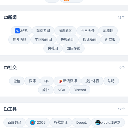
新闻
12个
36氪
观察者网
澎湃新闻
今日头条
凤凰网
参考消息
中国新闻网
央视新闻
搜狐新闻
新京报
央视网
国际在线
社交
9个
微信
微博
QQ
新浪微博
虎扑体育
贴吧
虎扑
NGA
Discord
工具
12个
百度翻译
12306
谷歌翻译
DeepL
biubiu加速器