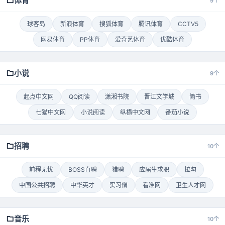
体育
9个
球客岛
新浪体育
搜狐体育
腾讯体育
CCTV5
网易体育
PP体育
爱奇艺体育
优酷体育
小说
9个
起点中文网
QQ阅读
潇湘书院
晋江文学城
简书
七猫中文网
小说阅读
纵横中文网
番茄小说
招聘
10个
前程无忧
BOSS直聘
猎聘
应届生求职
拉勾
中国公共招聘
中华英才
实习僧
看准网
卫生人才网
音乐
10个