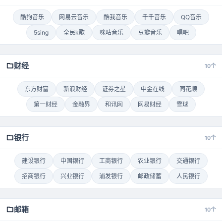
酷狗音乐
网易云音乐
酷我音乐
千千音乐
QQ音乐
5sing
全民k歌
咪咕音乐
豆瓣音乐
唱吧
财经
10个
东方财富
新浪财经
证券之星
中金在线
同花顺
第一财经
金融界
和讯网
网易财经
雪球
银行
10个
建设银行
中国银行
工商银行
农业银行
交通银行
招商银行
兴业银行
浦发银行
邮政储蓄
人民银行
邮箱
10个