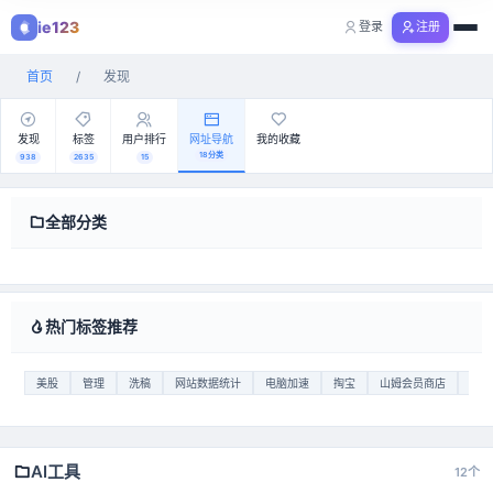
视频
ie123
登录
注册
购物
首页
/
发现
全部分类
发现
标签
用户排行
网址导航
我的收藏
18分类
938
2635
15
全部分类
热门标签推荐
美股
管理
洗稿
网站数据统计
电脑加速
掏宝
山姆会员商店
压缩
AI工具
12个