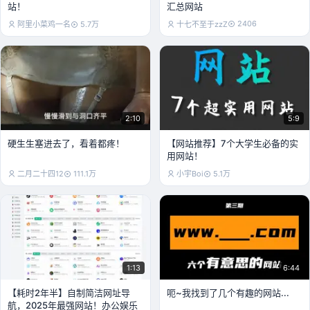
站！
汇总网站
2406
阿里小菜鸡一名
5.7万
十七不至于zzZ
2:10
5:9
硬生生塞进去了，看着都疼！
【网站推荐】7个大学生必备的实
用网站！
二月二十四12
111.1万
小宇Boi
5.1万
1:13
6:44
【耗时2年半】自制简洁网址导
呃~我找到了几个有趣的网站...
航，2025年最强网站！办公娱乐