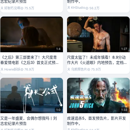
志宏纪录片预告
制作中，
KHStudio
好耐冇见啊
75.5万
56.2万
1:4
1:27
《之后》第三部要来了！大尺度青
尺度太猛了！未成年慎看！8.9分动
春爱情电影《之后3》首支正式预告
作大片《火遮眼》内地预告，定档
片出炉！
06.11
Howie妖妖
76.9万
乌鸦预告片
75.9万
1:0
1:33
又是一年盛夏，会偶尔想我吗丨刘
疾速追杀5，首发预告片，影片开发
志宏纪录片预告
制作中，
KHStudio