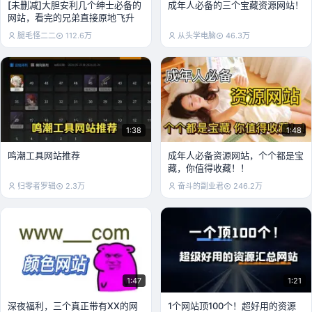
[未删减]大胆安利几个绅士必备的
成年人必备的三个宝藏资源网站！
网站，看完的兄弟直接原地飞升
腿毛怪二二
112.6万
从头学电脑
46.3万
1:38
1:48
鸣潮工具网站推荐
成年人必备资源网站，个个都是宝
藏，你值得收藏！！
归零者罗辑
2.3万
奋斗的副业君
246.2万
1:47
1:21
深夜福利，三个真正带有XX的网
1个网站顶100个！超好用的资源