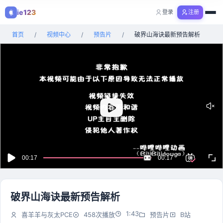
ie123
登录
注册
购物
首页
/
视频中心
/
预告片
/
破界山海诀最新预告解析
全部分类
破界山海诀最新预告解析
1:43
喜羊羊与灰太PCE
458次播放
预告片
B站