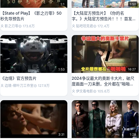
1:1
1:50
【State of Play】《影之刃零》50
【大陆官方预告片】《你的名
秒先导预告片
字。》大陆官方预告片！！！首发
“初见版”预告！！！！
影之刃零
173.6万
贴吧坦克君
172.4万
1:53
16:27
《边境》官方预告片
2024争议最大的奥斯卡大片，破尺
度画面一刀未删，全片都在“啪啪啪”
边境-柳叶刀工作室
127.9万
#可怜的东
伊文看电影
105.6万
3:31
1:28