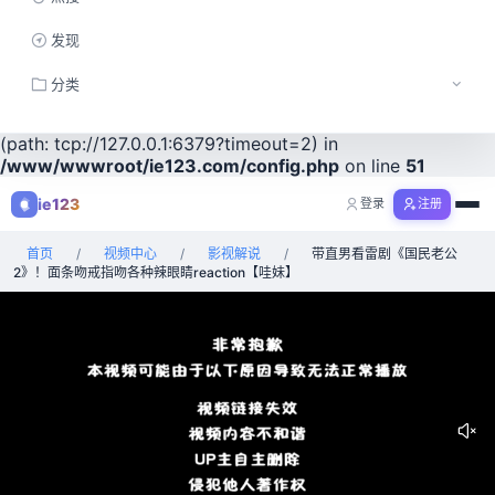
Notice
: session_start(): Redis not available while creating
发现
session_id in
/www/wwwroot/ie123.com/config.php
on
line
51
分类
Warning
: session_start(): Failed to read session data: redis
工具
(path: tcp://127.0.0.1:6379?timeout=2) in
/www/wwwroot/ie123.com/config.php
on line
51
视频
ie123
登录
注册
购物
首页
/
视频中心
/
影视解说
/
带直男看雷剧《国民老公
全部分类
2》！面条吻戒指吻各种辣眼睛reaction【哇妹】