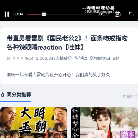
带直男看雷剧《国民老公2》！面条吻戒指吻
各种辣眼睛reaction【哇妹】
5:34
哇哇哇妹
2,003,342次播放
影视解说
B站
国庆一起来看点雷剧片段开心开心！我们真的笑了好久
同分类推荐
共 587 个