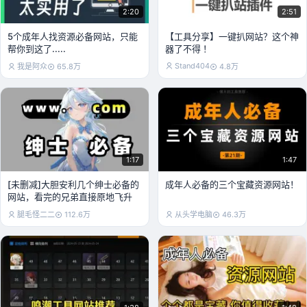
2:20
2:51
5个成年人找资源必备网站，只能
【工具分享】一键扒网站？这个神
帮你到这了.....
器了不得 ！
Stand404
我是阿众
65.8万
4.8万
1:17
1:47
[未删减]大胆安利几个绅士必备的
成年人必备的三个宝藏资源网站！
网站，看完的兄弟直接原地飞升
腿毛怪二二
112.6万
从头学电脑
46.3万