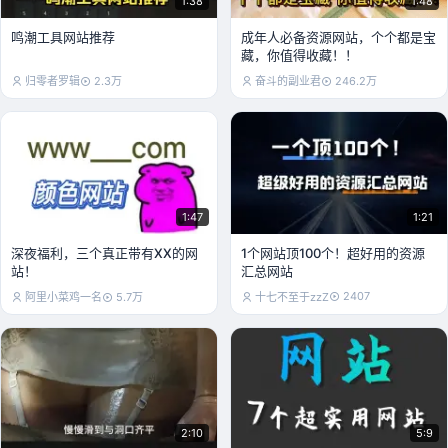
1:38
1:48
鸣潮工具网站推荐
成年人必备资源网站，个个都是宝
藏，你值得收藏！！
归零者罗辑
2.3万
奋斗的副业君
246.2万
1:47
1:21
深夜福利，三个真正带有XX的网
1个网站顶100个！超好用的资源
站！
汇总网站
2407
阿里小菜鸡一名
5.7万
十七不至于zzZ
2:10
5:9