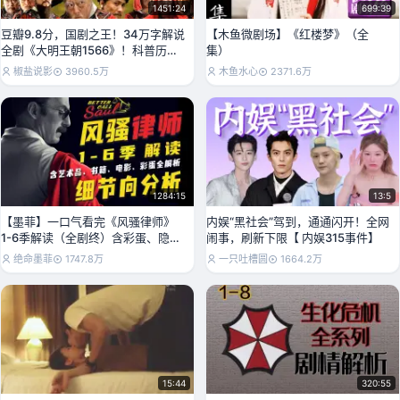
1451:24
699:39
豆瓣9.8分，国剧之王！34万字解说
【木鱼微剧场】《红楼梦》（全
全剧《大明王朝1566》！科普历史
集）
详析权谋大
椒盐说影
3960.5万
木鱼水心
2371.6万
1284:15
13:5
【墨菲】一口气看完《风骚律师》
内娱“黑社会”驾到，通通闪开！全网
1-6季解读（全剧终）含彩蛋、隐
闹事，刷新下限【 内娱315事件】
喻、艺术品、书籍、
绝命墨菲
1747.8万
一只吐槽圆
1664.2万
15:44
320:55