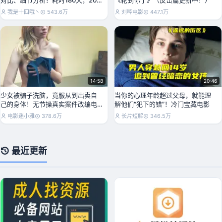
对比、细节分析！耗时180天，20
《轮到你了》（反击篇更新中！）
万字精讲《人民的
我是十四哦丶
543.6万
刘哔电影
447.1万
14:58
20:46
少女被骗子洗脑，竟服从到出卖自
当你的心理年龄超过父母，就能理
己的身体！无节操真实案件改编电
解他们“犯下的错”！冷门宝藏电影
影《服从》
电影迷小雅
378.6万
长片短解
346.5万
最近更新