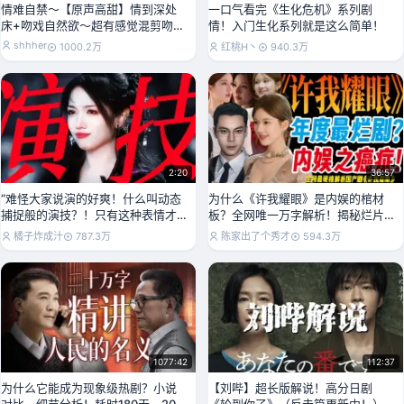
情难自禁～【原声高甜】情到深处
一口气看完《生化危机》系列剧
床+吻戏自然欲～超有感觉混剪吻戏
情！入门生化系列就是这么简单！
合集～少女心爆棚！
shhher
1000.2万
红桃H丶
940.3万
2:20
36:57
“难怪大家说演的好爽！什么叫动态
为什么《许我耀眼》是内娱的棺材
捕捉般的演技？！只有这种表情才
板？全网唯一万字解析！揭秘烂片
能配的上这个配音！
背后的底层逻辑！
橘子炸成汁
787.3万
陈家出了个秀才
594.3万
1077:42
112:37
为什么它能成为现象级热剧？小说
【刘哔】超长版解说！高分日剧