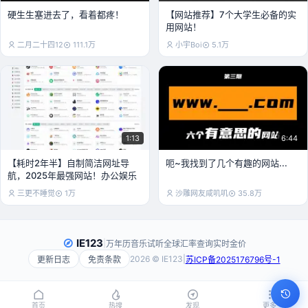
硬生生塞进去了，看着都疼！
【网站推荐】7个大学生必备的实
用网站！
二月二十四12
111.1万
小宇Boi
5.1万
1:13
6:44
【耗时2年半】自制简洁网址导
呃~我找到了几个有趣的网站...
航，2025年最强网站！办公娱乐
三更不睡觉
1万
沙雕网友咸叽叽
35.8万
IE123
|
万年历
音乐试听
全球汇率查询
实时金价
2026 © IE123
|
更新日志
免责条款
苏ICP备2025176796号-1
首页
热搜
发现
更多