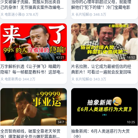
少女被骗子洗脑，竟服从到出卖自
当你的心理年龄超过父母，就能理
己的身体！无节操真实案件改编电
解他们“犯下的错”！冷门宝藏电影
影《服从》
电影迷小雅
378.6万
长片短解
346.5万
43:21
18:52
万字解析扒透《让子弹飞》暗藏的
片名拉胯，让它成为最被低估的经
隐喻？每一帧都是教科书！这部电
典影片！可看过一遍就会反复回味
影你真的看懂了吗？
电影新秀
344.2万
长片短解
343.3万
34:7
10:25
全员智商掉线，破案全靠老天爷赏
抽象新闻：6月人类迷惑行为大赏
饭！爆笑解说全员沙雕犯罪喜剧
（中）