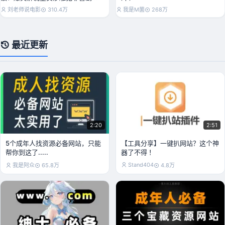
《低智商犯罪》
刘老师说电影
310.4万
我是M菌
268万
最近更新
2:20
2:51
5个成年人找资源必备网站，只能
【工具分享】一键扒网站？这个神
帮你到这了.....
器了不得 ！
Stand404
我是阿众
65.8万
4.8万