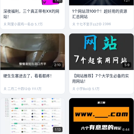
1:47
1:21
深夜福利，三个真正带有XX的网
1个网站顶100个！超好用的资源
站！
汇总网站
2396
阿里小菜鸡一名
5.7万
十七不至于zzZ
2:10
5:9
硬生生塞进去了，看着都疼！
【网站推荐】7个大学生必备的实
用网站！
二月二十四12
111.1万
小宇Boi
5.1万
1:13
6:44