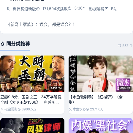
3:36
调侃贫道新版
171,594次播放
影视解说
B站
《新奇士家族》：误会，都是误会？！
同分类推荐
共 587 个
1451:24
699:39
豆瓣9.8分，国剧之王！34万字解说
【木鱼微剧场】《红楼梦》（全
全剧《大明王朝1566》！科普历史
集）
详析权谋大
椒盐说影
3960.5万
木鱼水心
2371.6万