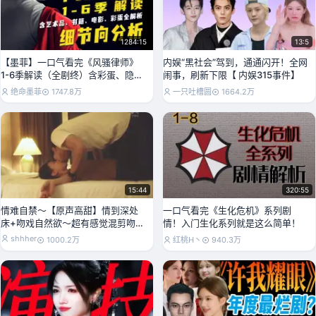
1284:15
13:5
【墨菲】一口气看完《风骚律师》
内娱“黑社会”驾到，通通闪开！全网
1-6季解读（全剧终）含彩蛋、隐
闹事，刷新下限【 内娱315事件】
喻、艺术品、书籍、
绝命墨菲
1747.8万
一只吐槽圆
1664.2万
15:44
320:55
情难自禁～【原声高甜】情到深处
一口气看完《生化危机》系列剧
床+吻戏自然欲～超有感觉混剪吻戏
情！入门生化系列就是这么简单！
合集～少女心爆棚！
shhher
1000.2万
红桃H丶
940.3万