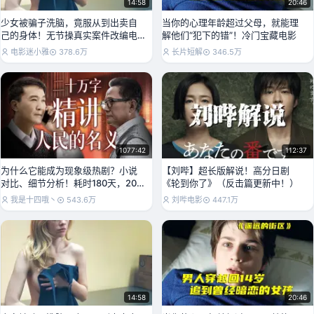
14:58
20:46
少女被骗子洗脑，竟服从到出卖自
当你的心理年龄超过父母，就能理
己的身体！无节操真实案件改编电
解他们“犯下的错”！冷门宝藏电影
影《服从》
电影迷小雅
378.6万
长片短解
346.5万
1077:42
112:37
为什么它能成为现象级热剧？小说
【刘哔】超长版解说！高分日剧
对比、细节分析！耗时180天，20
《轮到你了》（反击篇更新中！）
万字精讲《人民的
我是十四哦丶
543.6万
刘哔电影
447.1万
14:58
20:46