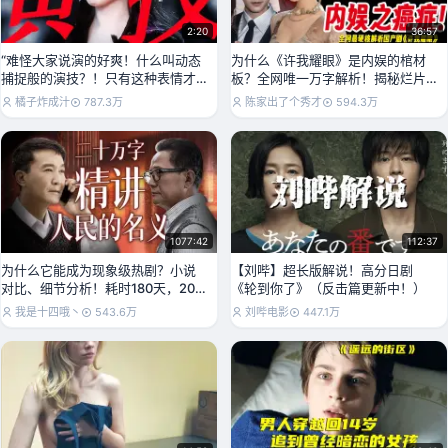
2:20
36:57
“难怪大家说演的好爽！什么叫动态
为什么《许我耀眼》是内娱的棺材
捕捉般的演技？！只有这种表情才
板？全网唯一万字解析！揭秘烂片
能配的上这个配音！
背后的底层逻辑！
橘子炸成汁
787.3万
陈家出了个秀才
594.3万
1077:42
112:37
为什么它能成为现象级热剧？小说
【刘哔】超长版解说！高分日剧
对比、细节分析！耗时180天，20
《轮到你了》（反击篇更新中！）
万字精讲《人民的
我是十四哦丶
543.6万
刘哔电影
447.1万