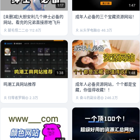
1:17
1:47
[未删减]大胆安利几个绅士必备的
成年人必备的三个宝藏资源网站！
网站，看完的兄弟直接原地飞升
腿毛怪二二
112.6万
从头学电脑
46.3万
1:38
1:48
鸣潮工具网站推荐
成年人必备资源网站，个个都是宝
藏，你值得收藏！！
归零者罗辑
2.3万
奋斗的副业君
246.2万