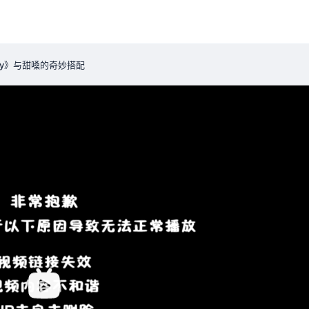
key》与甜嗓的奇妙搭配