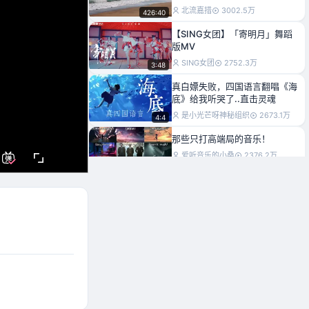
年火大街的歌曲！
北流嘉措
3002.5万
426:40
【SING女团】「寄明月」舞蹈
版MV
SING女团
2752.3万
3:48
真白嫖失败，四国语言翻唱《海
底》给我听哭了..直击灵魂
是小光芒呀神秘组织
2673.1万
4:4
那些只打高端局的音乐！
爱听音乐的小桑
2376.2万
37:18
微醺版《百年孤寂》
我只吃晚饭Mia
2375.4万
1:32
“戴上耳机，感受顶级串烧”
南风未满
2170.2万
36:56
“那些宿命感拉满的顶级纯音乐”
宝藏音乐俱乐部
2160.3万
35:1
【4K&amp;1080P】周杰伦-