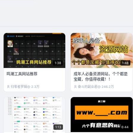
《反方向的钟》MV完整版
cuber_w
1802.2万
4:26
&quot;那些节奏感拉满的硬核
BGM&quot;
挽风丶Sama
1784万
33:42
1:38
1:48
鸣潮工具网站推荐
成年人必备资源网站，个个都是
宝藏，你值得收藏！！
归零者罗辑
2.3万
奋斗的副业君
246.2万
1:13
6:44