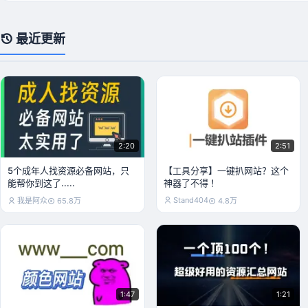
最近更新
2:20
2:51
5个成年人找资源必备网站，只
【工具分享】一键扒网站？这个
能帮你到这了.....
神器了不得 ！
Stand404
我是阿众
65.8万
4.8万
1:47
1:21