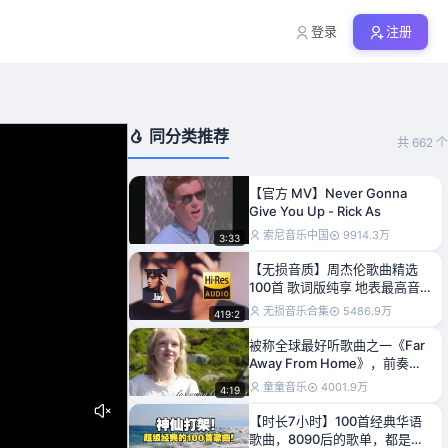
登录
注册
同分类推荐
共 662 个
【官方 MV】Never Gonna
Give You Up - Rick As
索尼音乐中国
9914.3万
3:33
【无损音质】周杰伦歌曲精选
100首 歌词版纯享 地表最高音
质 每一首都是顶级文案
无损音乐合集
5486.9万
419:2
被称全球最好听歌曲之一《Far
Away From Home》，前奏一
响就沦陷
童童音乐
4001.9万
4:19
【时长7小时】100首经典华语
歌曲，8090后的歌单，都是当