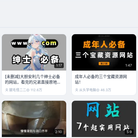
1:17
1:47
[未删减]大胆安利几个绅士必备
成年人必备的三个宝藏资源网
的网站，看完的兄弟直接原地飞
站！
升
腿毛怪二二
112.6万
从头学电脑
46.3万
2:10
5:9