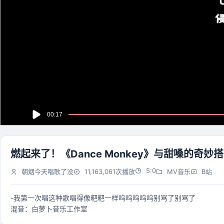
燃起来了！《Dance Monkey》与甜嗓的奇妙
5:0
朝烟今天唱歌了没
11,163,061次播放
MV音乐
B站
-我第一次唱这种歌唱得像粑粑一样呜呜呜呜呜别骂了别骂了
混音：白萝卜音乐工作室