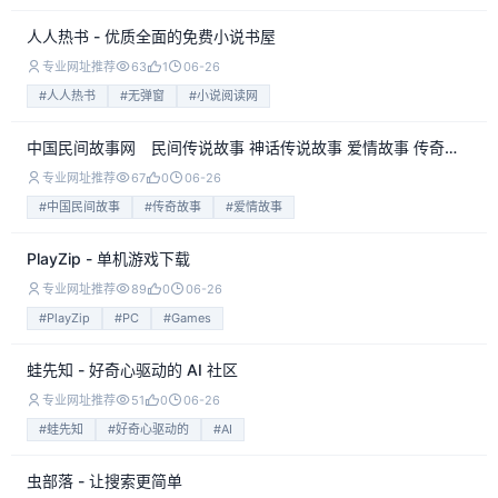
人人热书 - 优质全面的免费小说书屋
专业网址推荐
63
1
06-26
#人人热书
#无弹窗
#小说阅读网
中国民间故事网 民间传说故事 神话传说故事 爱情故事 传奇故事 校园故事
专业网址推荐
67
0
06-26
#中国民间故事
#传奇故事
#爱情故事
PlayZip - 单机游戏下载
专业网址推荐
89
0
06-26
#PlayZip
#PC
#Games
蛙先知 - 好奇心驱动的 AI 社区
专业网址推荐
51
0
06-26
#蛙先知
#好奇心驱动的
#AI
虫部落 - 让搜索更简单