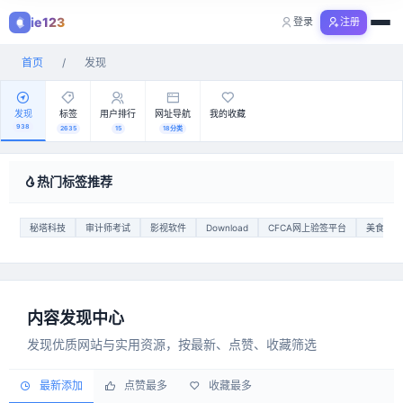
视频
ie123
登录
注册
购物
首页
/
发现
全部分类
发现
标签
用户排行
网址导航
我的收藏
938
2635
15
18分类
热门标签推荐
秘塔科技
审计师考试
影视软件
Download
CFCA网上验签平台
美食推荐
内容发现中心
发现优质网站与实用资源，按最新、点赞、收藏筛选
最新添加
点赞最多
收藏最多