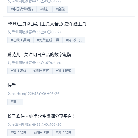
专业网址推荐
40
0
06-28
#中国农业银行
#银行
#金融
E8E9工具网_实用工具大全_免费在线工具
专业网址推荐
56
0
06-27
#在线工具网
#免费在线工具
#常识知识
爱范儿 · 关注明日产品的数字潮牌
专业网址推荐
72
0
06-26
#科技媒体
#科技博客
#科技报道
快手
niuzheng12
43
0
06-26
#快手
松子软件 - 纯净软件资源分享平台！
专业网址推荐
88
0
06-26
#松子软件
#绿色软件
#盒子软件