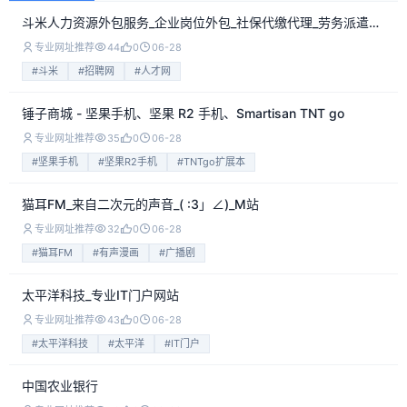
斗米人力资源外包服务_企业岗位外包_社保代缴代理_劳务派遣BPO_招聘等解决
专业网址推荐
44
0
06-28
#斗米
#招聘网
#人才网
锤子商城 - 坚果手机、坚果 R2 手机、Smartisan TNT go
专业网址推荐
35
0
06-28
#坚果手机
#坚果R2手机
#TNTgo扩展本
猫耳FM_来自二次元的声音_( :3」∠)_M站
专业网址推荐
32
0
06-28
#猫耳FM
#有声漫画
#广播剧
太平洋科技_专业IT门户网站
专业网址推荐
43
0
06-28
#太平洋科技
#太平洋
#IT门户
中国农业银行