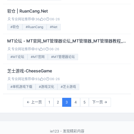
软仓 | RuanCang.Net
专业网址推荐
36
0
06-26
#软仓
#RuanCang
#Net
MT论坛 - MT官网_MT管理器论坛_MT管理器_MT管理器教程_MT最新
专业网址推荐
61
0
06-26
#MT论坛
#MT官网
#MT管理器论坛
芝士游戏-CheeseGame
专业网址推荐
93
0
06-26
#单机游戏下载
#游戏汉化
#芝士游戏
上一页
1
2
3
4
5
下一页
ie123 - 发现精彩内容