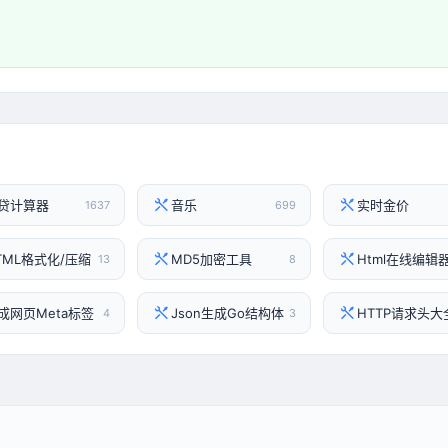
贷计算器
音乐
实时金价
1637
699
TML格式化/压缩
MD5加密工具
Html在线编辑
13
8
成网页Meta标签
Json生成Go结构体
HTTP请求头大
4
3