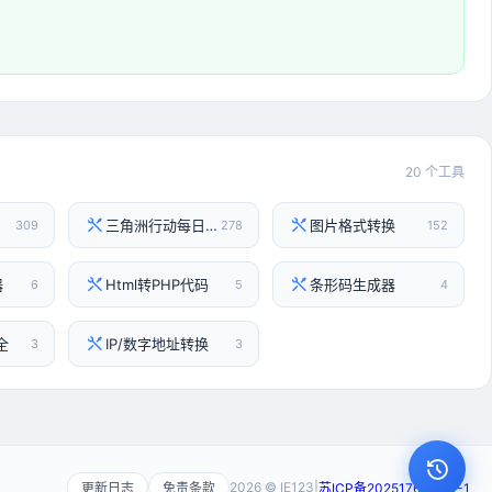
20 个工具
三角洲行动每日密码
图片格式转换
309
278
152
器
Html转PHP代码
条形码生成器
6
5
4
全
IP/数字地址转换
3
3
2026 © IE123
|
更新日志
免责条款
苏ICP备2025176796号-1