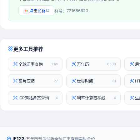
点击加群
群号：721686620
更多工具推荐
全球汇率查询
万年历
房
1.1w
6509
图片压缩
世界时间
H
77
31
ICP网站备案查询
利率计算器在线
生
4
4
IE123
|
万年历
音乐试听
全球汇率查询
实时金价