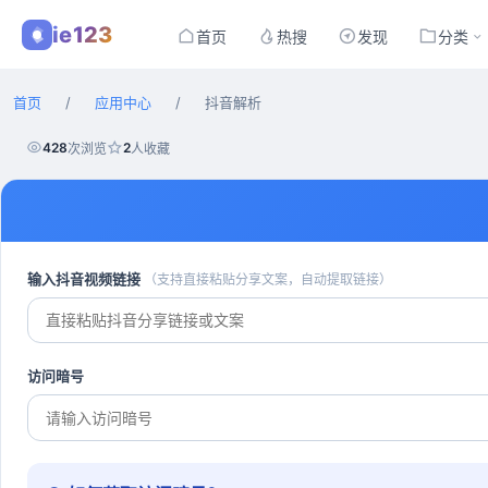
ie123
首页
热搜
发现
分类
首页
/
应用中心
/
抖音解析
428
2
次浏览
人收藏
输入抖音视频链接
（支持直接粘贴分享文案，自动提取链接）
访问暗号