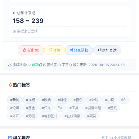
总预计来路
158 ~ 239
数据来自爱站
0
)
网址直达
点赞 (
收藏
分享链接
抓取状态:
✓ 成功
内容长度: 0 字符
最后更新: 2026-08-06 23:24:58
热门标签
#AI
#新闻
#视频
#股票
#财经
#音乐
#游戏
#小说
#ai
#论坛
#基金
#汽车
#工具
#剧情介绍
#壁纸
#外汇
#港股
#电影图片
#在线购票
#期货
相关推荐
基于 10 个标签匹配