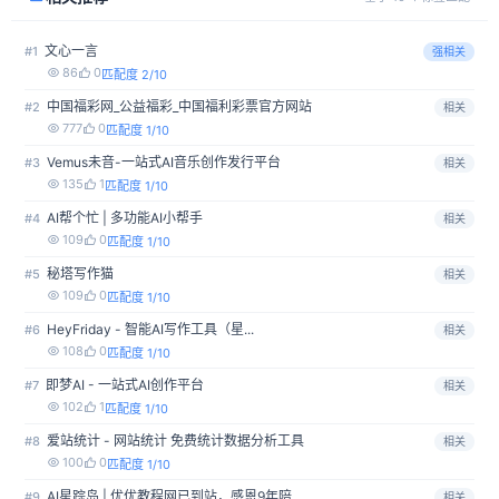
文心一言
#1
强相关
86
0
匹配度 2/10
中国福彩网_公益福彩_中国福利彩票官方网站
#2
相关
777
0
匹配度 1/10
Vemus未音-一站式AI音乐创作发行平台
#3
相关
135
1
匹配度 1/10
AI帮个忙 | 多功能AI小帮手
#4
相关
109
0
匹配度 1/10
秘塔写作猫
#5
相关
109
0
匹配度 1/10
HeyFriday - 智能AI写作工具（星...
#6
相关
108
0
匹配度 1/10
即梦AI - 一站式AI创作平台
#7
相关
102
1
匹配度 1/10
爱站统计 - 网站统计 免费统计数据分析工具
#8
相关
100
0
匹配度 1/10
AI星踪岛 | 优优教程网已到站，感恩9年陪...
#9
相关