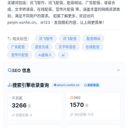
关键词包括：讯飞智作、讯飞配音、配音网站、广告配音、语音合
成、文字转语音、在线配音、宣传片配音 等，涵盖丰富的网络资源类
别，满足不同用户的需求。 如需了解更多，欢迎访问
peiyin.xunfei.cn。 ie123 - 发现精彩内容，让上网更简单！
🏷️ 相关标签：
讯飞智作
讯飞配音
配音网站
广告配音
语音合成
文字转语音
在线配音
宣传片配音
AI虚拟人
ai
SEO 信息
搜索引擎收录查询
peiyin.xunfei.cn
刷新数据
360
百度
1570
3266
条
条
360反链: 512
百度反链: 0