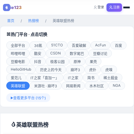
ie123
登录
注册
购物
首页
/
热搜榜
/
英雄联盟热榜
全部分类
热门平台 · 点击切换
51CTO
AcFun
全部平台
36氪
吾爱破解
百度
CSDN
哔哩哔哩
酷安
数字尾巴
豆瓣讨论
豆瓣电影
抖音
极客公园
原神
果壳
HelloGitHub
历史上的今天
崩坏3
虎扑
虎嗅
爱范儿
IT之家「喜加一」
IT之家
简书
稀土掘金
NGA
英雄联盟
米游社 · 崩坏3
网易新闻
水木社区
查看更多平台 (15个)
英雄联盟热榜