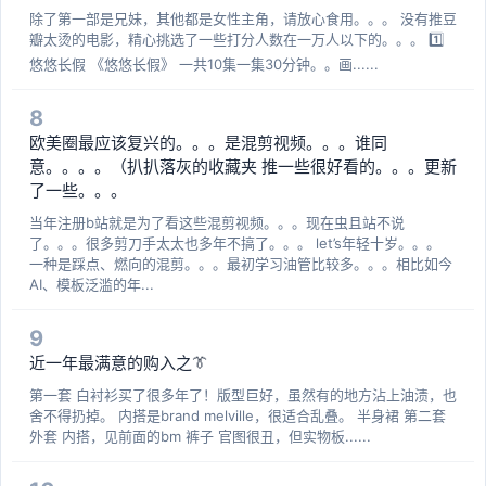
除了第一部是兄妹，其他都是女性主角，请放心食用。。。 没有推豆
瓣太烫的电影，精心挑选了一些打分人数在一万人以下的。。。 1️⃣
悠悠长假 《悠悠长假》 一共10集一集30分钟。。画......
8
欧美圈最应该复兴的。。。是混剪视频。。。谁同
意。。。。（扒扒落灰的收藏夹 推一些很好看的。。。更新
了一些。。。
当年注册b站就是为了看这些混剪视频。。。现在虫且站不说
了。。。很多剪刀手太太也多年不搞了。。。 let’s年轻十岁。。。
一种是踩点、燃向的混剪。。。最初学习油管比较多。。。相比如今
AI、模板泛滥的年...
9
近一年最满意的购入之👔
第一套 白衬衫买了很多年了！版型巨好，虽然有的地方沾上油渍，也
舍不得扔掉。 内搭是brand melville，很适合乱叠。 半身裙 第二套
外套 内搭，见前面的bm 裤子 官图很丑，但实物板......