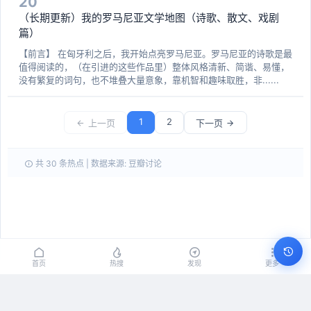
20
（长期更新）我的罗马尼亚文学地图（诗歌、散文、戏剧
篇）
【前言】 在匈牙利之后，我开始点亮罗马尼亚。罗马尼亚的诗歌是最
值得阅读的，（在引进的这些作品里）整体风格清新、简谐、易懂，
没有繁复的词句，也不堆叠大量意象，靠机智和趣味取胜，非......
1
2
上一页
下一页
共 30 条热点 | 数据来源: 豆瓣讨论
首页
热搜
发现
更多