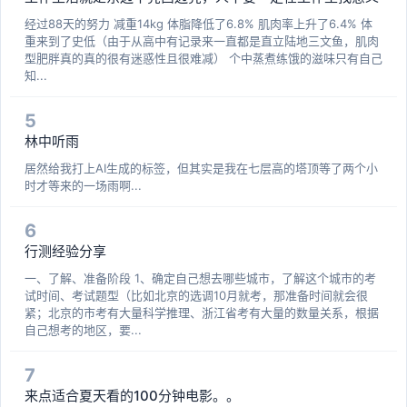
经过88天的努力 减重14kg 体脂降低了6.8% 肌肉率上升了6.4% 体
重来到了史低（由于从高中有记录来一直都是直立陆地三文鱼，肌肉
型肥胖真的真的很有迷惑性且很难减） 个中蒸煮练饿的滋味只有自己
知...
5
林中听雨
居然给我打上AI生成的标签，但其实是我在七层高的塔顶等了两个小
时才等来的一场雨啊...
6
行测经验分享
一、了解、准备阶段 1、确定自己想去哪些城市，了解这个城市的考
试时间、考试题型（比如北京的选调10月就考，那准备时间就会很
紧；北京的市考有大量科学推理、浙江省考有大量的数量关系，根据
自己想考的地区，要...
7
来点适合夏天看的100分钟电影。。