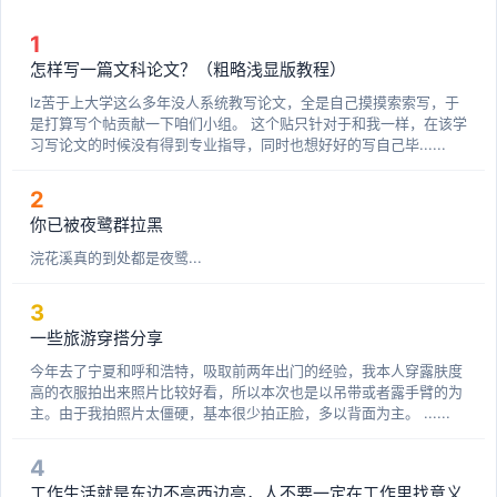
1
怎样写一篇文科论文？（粗略浅显版教程）
lz苦于上大学这么多年没人系统教写论文，全是自己摸摸索索写，于
是打算写个帖贡献一下咱们小组。 这个贴只针对于和我一样，在该学
习写论文的时候没有得到专业指导，同时也想好好的写自己毕......
2
你已被夜鹭群拉黑
浣花溪真的到处都是夜鹭...
3
一些旅游穿搭分享
今年去了宁夏和呼和浩特，吸取前两年出门的经验，我本人穿露肤度
高的衣服拍出来照片比较好看，所以本次也是以吊带或者露手臂的为
主。由于我拍照片太僵硬，基本很少拍正脸，多以背面为主。 ......
4
工作生活就是东边不亮西边亮，人不要一定在工作里找意义