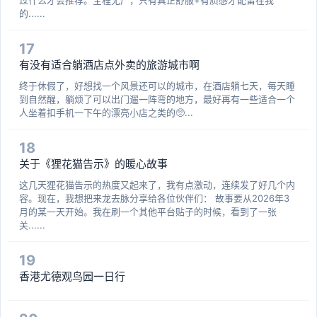
过什么才会推荐。全程无广，只有真正舒服+有质感才配留在我
的......
17
有没有适合躺酒店点外卖的旅游城市啊
终于休假了，好想找一个风景还可以的城市，在酒店躺七天，每天睡
到自然醒，躺烦了可以出门遛一阵弯的地方，最好再有一些适合一个
人坐着扣手机一下午的漂亮小店之类的🥺...
18
关于《狸花猫告示》的暖心故事
这几天狸花猫告示的热度又起来了，我有点激动，连续发了好几个内
容。现在，我想把来龙去脉分享给各位伙伴们： 故事要从2026年3
月的某一天开始。我在刷一个其他平台贴子的时候，看到了一张
关......
19
香港尤德观鸟园一日行