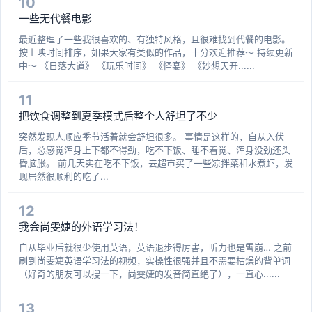
10
一些无代餐电影
最近整理了一些我很喜欢的、有独特风格，且很难找到代餐的电影。
按上映时间排序，如果大家有类似的作品，十分欢迎推荐～ 持续更新
中～ 《日落大道》 《玩乐时间》 《怪宴》 《妙想天开......
11
把饮食调整到夏季模式后整个人舒坦了不少
突然发现人顺应季节活着就会舒坦很多。 事情是这样的，自从入伏
后，总感觉浑身上下都不得劲，吃不下饭、睡不着觉、浑身没劲还头
昏脑胀。 前几天实在吃不下饭，去超市买了一些凉拌菜和水煮虾，发
现居然很顺利的吃了...
12
我会尚雯婕的外语学习法！
自从毕业后就很少使用英语，英语退步得厉害，听力也是雪崩… 之前
刷到尚雯婕英语学习法的视频，实操性很强并且不需要枯燥的背单词
（好奇的朋友可以搜一下，尚雯婕的发音简直绝了），一直心......
13