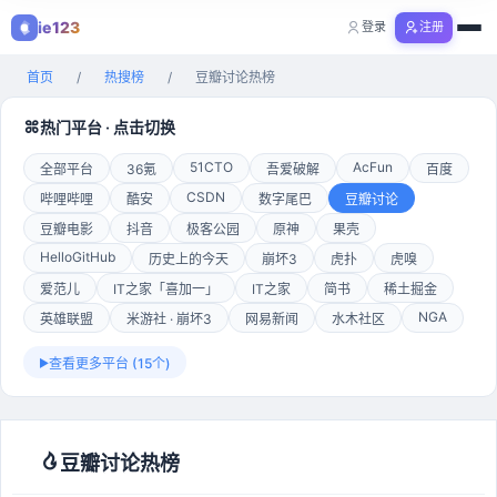
ie123
登录
注册
购物
首页
/
热搜榜
/
豆瓣讨论热榜
全部分类
热门平台 · 点击切换
51CTO
AcFun
全部平台
36氪
吾爱破解
百度
CSDN
哔哩哔哩
酷安
数字尾巴
豆瓣讨论
豆瓣电影
抖音
极客公园
原神
果壳
HelloGitHub
历史上的今天
崩坏3
虎扑
虎嗅
爱范儿
IT之家「喜加一」
IT之家
简书
稀土掘金
NGA
英雄联盟
米游社 · 崩坏3
网易新闻
水木社区
查看更多平台 (15个)
豆瓣讨论热榜